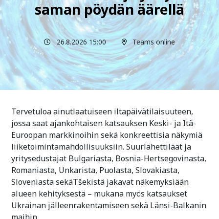
saman pöydän äärellä
26.8.2026 15:00
Teams online
Tervetuloa ainutlaatuiseen iltapäivätilaisuuteen,
jossa saat ajankohtaisen katsauksen Keski- ja Itä-
Euroopan markkinoihin sekä konkreettisia näkymiä
liiketoimintamahdollisuuksiin. Suurlähettiläät ja
yritysedustajat Bulgariasta, Bosnia-Hertsegovinasta,
Romaniasta, Unkarista, Puolasta, Slovakiasta,
Sloveniasta sekäTšekistä jakavat näkemyksiään
alueen kehityksestä – mukana myös katsaukset
Ukrainan jälleenrakentamiseen sekä Länsi-Balkanin
maihin.