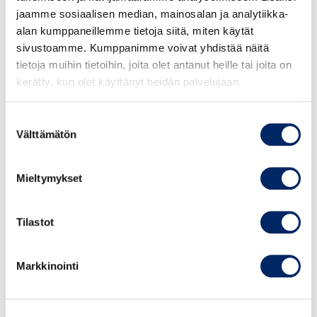
jaamme sosiaalisen median, mainosalan ja analytiikka-
Ohjelma
alan kumppaneillemme tietoja siitä, miten käytät
sivustoamme. Kumppanimme voivat yhdistää näitä
09.00
tietoja muihin tietoihin, joita olet antanut heille tai joita on
Tervetuloa
kerätty, kun olet käyttänyt heidän palvelujaan.
Mirjam Ligi, koordinaattori, Keskuskauppakamari
09.05
Suostumuksen
Välttämätön
EU:n tulliuudistus
valinta
Marjo Saastamoinen, Ylitarkastaja, Tulli
Mieltymykset
09.25
Alkuperätodistus ja Keskuskauppakamarin oppaat
Hannele Visuri, Asiantuntija, Kansainvälinen kauppa,
Tilastot
Keskuskauppakamari
09.35
Markkinointi
ATA carnet-tullausasiakirja väliaikaiseen vientiin
Anne Hatanpää, yhteyspäällikkö, Keskuskauppakamari
Mirjam Ligi, koordinaattori, Keskuskauppakamari