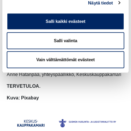
Näytä tiedot
09.55
ATA carnet sähköistyy
Salli kaikki evästeet
Max Moiseev, tietohallintojohtaja, Helsingin seudun
kauppakamari
Salli valinta
10.15
Q & A
Vain välttämättömät evästeet
10.30
Tilaisuuden päätös
Anne Hatanpää, yhteyspäällikkö, Keskuskauppakamari
TERVETULOA.
Kuva: Pixabay