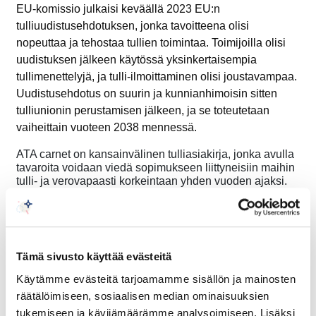
EU-komissio julkaisi keväällä 2023 EU:n
tulliuudistusehdotuksen, jonka tavoitteena olisi
nopeuttaa ja tehostaa tullien toimintaa. Toimijoilla olisi
uudistuksen jälkeen käytössä yksinkertaisempia
tullimenettelyjä, ja tulli-ilmoittaminen olisi joustavampaa.
Uudistusehdotus on suurin ja kunnianhimoisin sitten
tulliunionin perustamisen jälkeen, ja se toteutetaan
vaiheittain vuoteen 2038 mennessä.
ATA carnet on kansainvälinen tulliasiakirja, jonka avulla
tavaroita
voidaan viedä sopimukseen liittyneisiin maihin
tulli- ja verovapaasti
korkeintaan yhden vuoden ajaksi.
ATA carnet’eella voidaan viedä
kaupallisia
tavaranäytteitä, ammatinhar­joittamis­välineitä ja
näyttelytavaroita.
Tervetuloa kuulemaan tulliuudistuksen etenemisestä ja
Tämä sivusto käyttää evästeitä
ATA Carnet -tulliasiakirjan hyödyistä ja
Käytämme evästeitä tarjoamamme sisällön ja mainosten
tulevaisuudesta. Webinaarin järjestävät
räätälöimiseen, sosiaalisen median ominaisuuksien
Keskuskauppakamari ja Suomen Huolinta- ja
tukemiseen ja kävijämäärämme analysoimiseen. Lisäksi
Logistiikkaliitto ry.