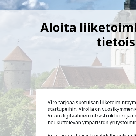
Aloita liiketoim
tietoi
Viro tarjoaa suotuisan liiketoimintaym
startupeihin. Virolla on vuosikymmeni
Viron digitaalinen infrastruktuuri ja i
houkuttelevan ympäristön yritystoimin
Viro tarjoaa laajasti mahdollisuuksia I