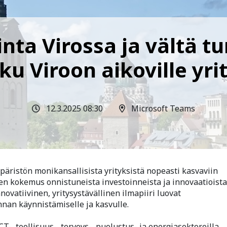
inta Virossa ja vältä 
sku Viroon aikoville yrit
12.3.2025 08:30
Microsoft Teams
päristön monikansallisista yrityksistä nopeasti kasvaviin
en kokemus onnistuneista investoinneista ja innovaatioista
nnovatiivinen, yritysystävällinen ilmapiiri luovat
nan käynnistämiselle ja kasvulle.
CT-, teollisuus-, terveys-, puolustus- ja energiasektoreilla