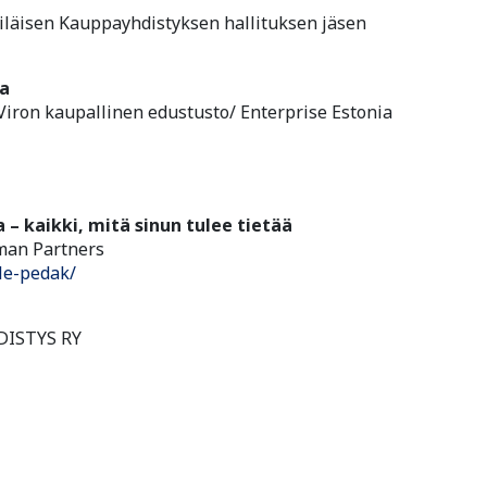
iläisen Kauppayhdistyksen hallituksen jäsen
sa
Viron kaupallinen edustusto/ Enterprise Estonia
 – kaikki, mitä sinun tulee tietää
dman Partners
lle-pedak/
ISTYS RY