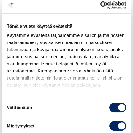
15:00 - 16:00 Networking drinks
Varova Oy
Tämä sivusto käyttää evästeitä
Varova
is an international logistics service provider.
As a Finnish partner in the global transport and
Käytämme evästeitä tarjoamamme sisällön ja mainosten
logistics network, we assist export and import
räätälöimiseen, sosiaalisen median ominaisuuksien
companies in finding the most suitable solutions
tukemiseen ja kävijämäärämme analysoimiseen. Lisäksi
for transportation. We also offer high quality
jaamme sosiaalisen median, mainosalan ja analytiikka-
customs clearance and forwarding services,
alan kumppaneillemme tietoja siitä, miten käytät
ensuring a safe and efficient supply chain.
sivustoamme. Kumppanimme voivat yhdistää näitä
tietoja muihin tietoihin, joita olet antanut heille tai joita on
For transportation to India, Varova has nearly 40
kerätty, kun olet käyttänyt heidän palvelujaan.
years of experience in collaboration with our local
partner, City Transport. We provide regular, weekly
Suostumuksen
sea freight services from India. Air freight is a
Välttämätön
valinta
solution for urgent deliveries. We also handle
exports from Finland to India.
Mieltymykset
Speakers