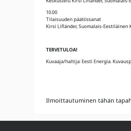
Keskustelu Kirsi Lifländer, Suomalais
10.00
Tilaisuuden päätössanat
Kirsi Lifländer, Suomalais-Eestiläinen
TERVETULOA!
Kuvaaja/haltija: Eesti Energia. Kuvaus
Ilmoittautuminen tähän tapaht