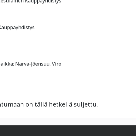
-Eestiläinen Kauppayhdistys
 Kauppayhdistys
paikka: Narva-Jõensuu, Viro
umaan on tällä hetkellä suljettu.