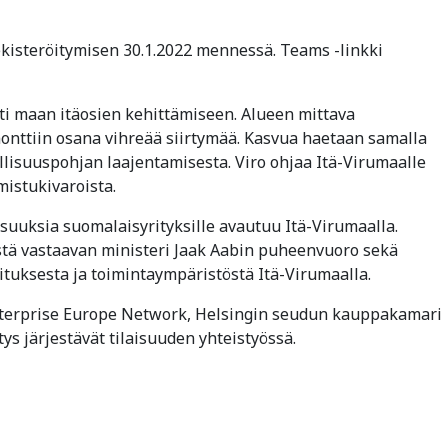
ekisteröitymisen 30.1.2022 mennessä. Teams -linkki
ti maan itäosien kehittämiseen. Alueen mittava
nttiin osana vihreää siirtymää. Kasvua haetaan samalla
llisuuspohjan laajentamisesta. Viro ohjaa Itä-Virumaalle
mistukivaroista.
suuksia suomalaisyrityksille avautuu Itä-Virumaalla.
tä vastaavan ministeri Jaak Aabin puheenvuoro sekä
ituksesta ja toimintaympäristöstä Itä-Virumaalla.
nterprise Europe Network, Helsingin seudun kauppakamari
s järjestävät tilaisuuden yhteistyössä.