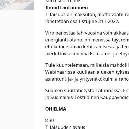
Microsoft Teams
Ilmoittautuminen
Tilaisuus on maksuton, mutta vaatii r
lähetetään osallistujille 31.1.2022.
Viro panostaa lähivuosina voimakkaas
energiantuotanto on menossa täysremo
elinkeinoelämän kehittämisestä ja teo
merkittäviä summia EU:n alue- ja elpy
Tule kuuntelemaan, millaisia mahdolli
Webinaarissa kuullaan aluekehitykses
asiantuntija- ja yritysnäkökulmia raho
Suomen suurlähetystö Tallinnassa, E
ja Suomalais-Eestiläinen Kauppayhdisty
OHJELMA
8.30
Tilaisuuden avaus