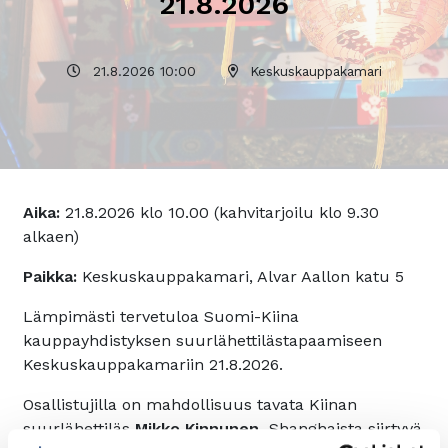
21.8.2026
21.8.2026 10:00
Keskuskauppakamari
Aika:
21.8.2026 klo 10.00 (kahvitarjoilu klo 9.30
alkaen)
Paikka:
Keskuskauppakamari, Alvar Aallon katu 5
Lämpimästi tervetuloa Suomi-Kiina
kauppayhdistyksen suurlähettilästapaamiseen
Keskuskauppakamariin 21.8.2026.
Osallistujilla on mahdollisuus tavata Kiinan
suurlähettiläs
Mikko Kinnunen,
Shanghaista siirtyvä