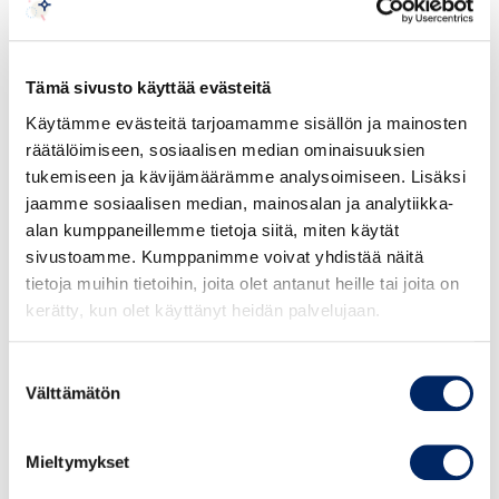
pääkonsuli
Anu Vuori,
seuraajansa
Joonas
Heiskanen
ja Pekingin-suurlähetystön
ministerineuvos
Marko Tiesmäki
. Tule mukaan
verkostoitumaan ja vaihtamaan ajatuksia
Tämä sivusto käyttää evästeitä
kansainvälisen kaupan ja yhteistyön merkeissä.
Käytämme evästeitä tarjoamamme sisällön ja mainosten
räätälöimiseen, sosiaalisen median ominaisuuksien
Tilaisuus on tarkoitettu vain Suomi-Kiina
tukemiseen ja kävijämäärämme analysoimiseen. Lisäksi
kauppayhdistyksen jäsenistölle.
jaamme sosiaalisen median, mainosalan ja analytiikka-
Ilmoittauduthan tilaisuuteen
14.8.2026
mennessä.
alan kumppaneillemme tietoja siitä, miten käytät
sivustoamme. Kumppanimme voivat yhdistää näitä
Tervetuloa!
tietoja muihin tietoihin, joita olet antanut heille tai joita on
kerätty, kun olet käyttänyt heidän palvelujaan.
Tilaisuuden yhteyshenkilö on Mirjam Ligi:
mirjam.ligi@chamber.fi
Suostumuksen
Välttämätön
valinta
Mieltymykset
Valitse haluamasi lippu