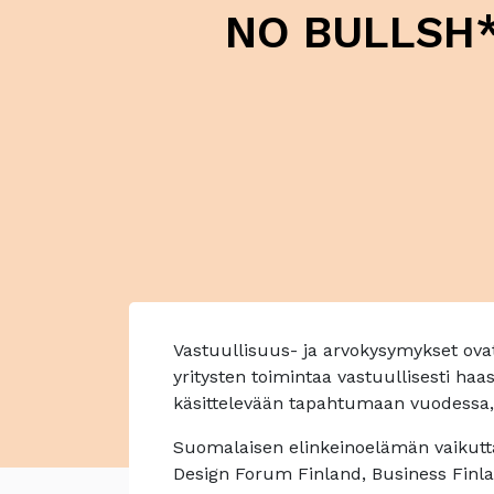
NO BULLSH*T
Vastuullisuus- ja arvokysymykset ovat
yritysten toimintaa vastuullisesti haa
käsittelevään tapahtumaan vuodessa,
Suomalaisen elinkeinoelämän vaikuttaj
Design Forum Finland, Business Finl