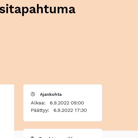
ositapahtuma
Ajankohta
Alkaa:
6.9.2022 09:00
Päättyy:
6.9.2022 17:30