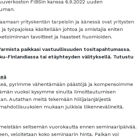
uuverkoston FIBSin kanssa 6.9.2022 uuden
tuman.
aamaan yrityskentän tarpeisiin ja äänessä ovat yritysten
a työpajoissa käsitellään johtoa ja omistajia eniten
iketoiminnan tavoitteet ja haasteet huomioiden.
Varmista paikkasi vastuullisuuden tositapahtumassa.
ikku-Finlandiassa tai etäyhteyden välityksellä. Tutustu
keä
lkeä, pyrimme vähentämään päästöjä ja kompensoimme
Tämän vuoksi kysymme sinulta ilmoittautumisen
n. Autathan meitä tekemään hiilijalanjäljestä
hdollisuuksien mukaan julkisia liikennevälineitä.
meistään seitsemän vuorokautta ennen seminaaripäivää.
n, veloitetaan koko seminaarin hinta. Paikan voi