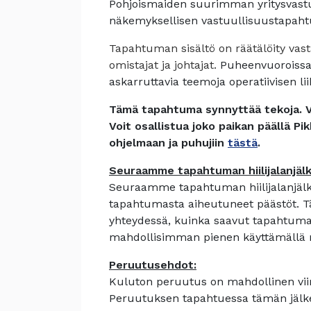
Pohjoismaiden suurimman yritysvast
näkemyksellisen vastuullisuustapah
Tapahtuman sisältö on räätälöity vast
omistajat ja johtajat.
Puheenvuoroissa j
askarruttavia teemoja operatiivisen li
Tämä tapahtuma synnyttää tekoja.
Voit osallistua joko paikan päällä P
ohjelmaan ja puhujiin
tästä
.
Seuraamme tapahtuman hiilijalanjäl
Seuraamme tapahtuman hiilijalanjä
tapahtumasta aiheutuneet päästöt. 
yhteydessä, kuinka saavut tapahtumaa
mahdollisimman pienen käyttämällä ma
Peruutusehdot:
Kuluton peruutus on mahdollinen vii
Peruutuksen tapahtuessa tämän jälkee