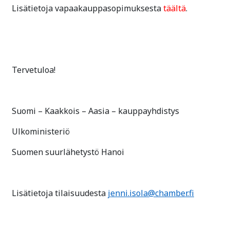
Lisätietoja vapaakauppasopimuksesta
täältä
.
Tervetuloa!
Suomi – Kaakkois – Aasia – kauppayhdistys
Ulkoministeriö
Suomen suurlähetystö Hanoi
Lisätietoja tilaisuudesta
jenni.isola@chamber.fi