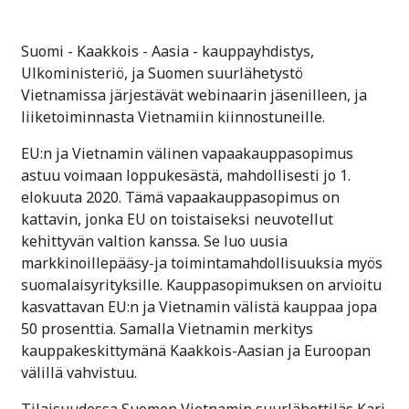
Suomi - Kaakkois - Aasia - kauppayhdistys,
Ulkoministeriö, ja Suomen suurlähetystö
Vietnamissa järjestävät webinaarin jäsenilleen, ja
liiketoiminnasta Vietnamiin kiinnostuneille.
EU:n ja Vietnamin välinen vapaakauppasopimus
astuu voimaan loppukesästä, mahdollisesti jo 1.
elokuuta 2020. Tämä vapaakauppasopimus on
kattavin, jonka EU on toistaiseksi neuvotellut
kehittyvän valtion kanssa. Se luo uusia
markkinoillepääsy-ja toimintamahdollisuuksia myös
suomalaisyrityksille. Kauppasopimuksen on arvioitu
kasvattavan EU:n ja Vietnamin välistä kauppaa jopa
50 prosenttia. Samalla Vietnamin merkitys
kauppakeskittymänä Kaakkois-Aasian ja Euroopan
välillä vahvistuu.
Tilaisuudessa Suomen Vietnamin suurlähettiläs Kari