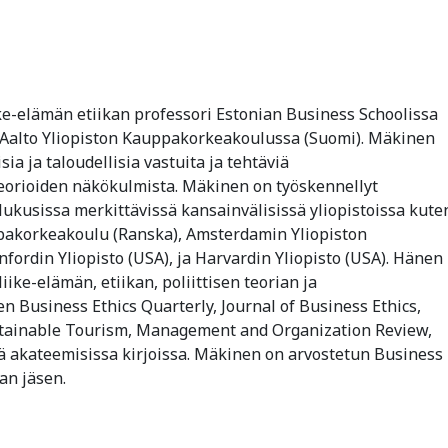
ke-elämän etiikan professori Estonian Business Schoolissa
i Aalto Yliopiston Kauppakorkeakoulussa (Suomi). Mäkinen
sia ja taloudellisia vastuita ja tehtäviä
 teorioiden näkökulmista. Mäkinen on työskennellyt
 lukusissa merkittävissä kansainvälisissä yliopistoissa kute
pakorkeakoulu (Ranska), Amsterdamin Yliopiston
ordin Yliopisto (USA), ja Harvardin Yliopisto (USA). Hänen
iike-elämän, etiikan, poliittisen teorian ja
 Business Ethics Quarterly, Journal of Business Ethics,
Sustainable Tourism, Management and Organization Review,
kä akateemisissa kirjoissa. Mäkinen on arvostetun Business
an jäsen.