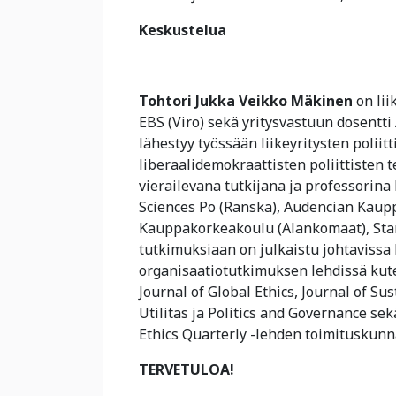
Keskustelua
Tohtori Jukka Veikko Mäkinen
on lii
EBS (Viro) sekä yritysvastuun dosentt
lähestyy työssään liikeyritysten poliitti
liberaalidemokraattisten poliittisten
vierailevana tutkijana ja professorina
Sciences Po (Ranska), Audencian Kaup
Kauppakorkeakoulu (Alankomaat), Stanf
tutkimuksiaan on julkaistu johtavissa l
organisaatiotutkimuksen lehdissä kuten
Journal of Global Ethics, Journal of 
Utilitas ja Politics and Governance se
Ethics Quarterly -lehden toimituskunn
TERVETULOA!