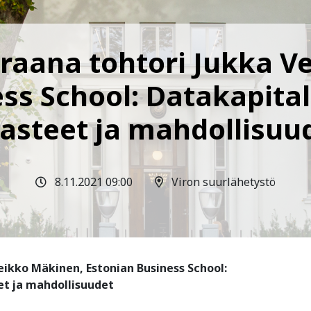
aana tohtori Jukka V
ss School: Datakapitali
asteet ja mahdollisuu
8.11.2021 09:00
Viron suurlähetystö
ikko Mäkinen, Estonian Business School:
et ja mahdollisuudet