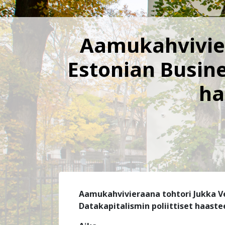
Aamukahvivier
Estonian Busine
ha
Aamukahvivieraana tohtori Jukka Ve
Datakapitalismin poliittiset haaste