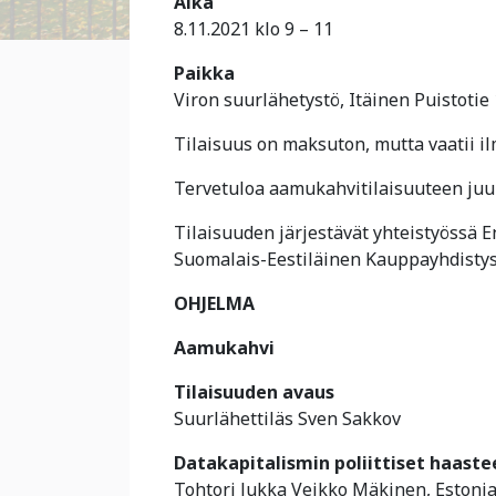
Aika
8.11.2021 klo 9 – 11
Paikka
Viron suurlähetystö, Itäinen Puistotie
Tilaisuus on maksuton, mutta vaatii i
Tervetuloa aamukahvitilaisuuteen juu
Tilaisuuden järjestävät yhteistyössä
Suomalais-Eestiläinen Kauppayhdistys 
OHJELMA
Aamukahvi
Tilaisuuden avaus
Suurlähettiläs Sven Sakkov
Datakapitalismin poliittiset haaste
Tohtori Jukka Veikko Mäkinen, Estoni