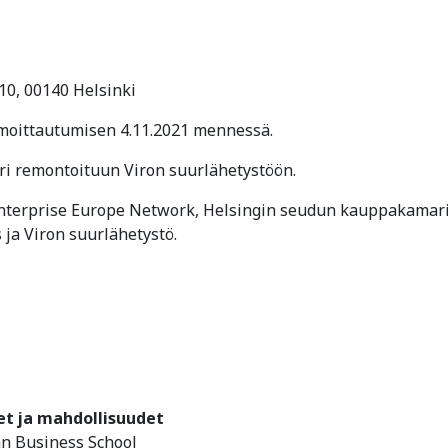
 10, 00140 Helsinki
lmoittautumisen 4.11.2021 mennessä.
ri remontoituun Viron suurlähetystöön.
 Enterprise Europe Network, Helsingin seudun kauppakamari
ja Viron suurlähetystö.
et ja mahdollisuudet
an Business School