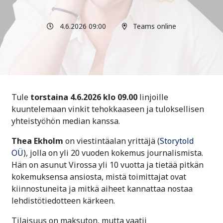
4.6.2026 09:00
Teams online
Tule
torstaina 4.6.2026 klo 09.00
linjoille
kuuntelemaan vinkit tehokkaaseen ja tuloksellisen
yhteistyöhön median kanssa.
Thea Ekholm
on viestintäalan yrittäjä (
Storytold
OÜ
), jolla on yli 20 vuoden kokemus journalismista.
Hän on asunut Virossa yli 10 vuotta ja tietää pitkän
kokemuksensa ansiosta, mistä toimittajat ovat
kiinnostuneita ja mitkä aiheet kannattaa nostaa
lehdistötiedotteen kärkeen.
Tilaisuus on maksuton, mutta vaatii