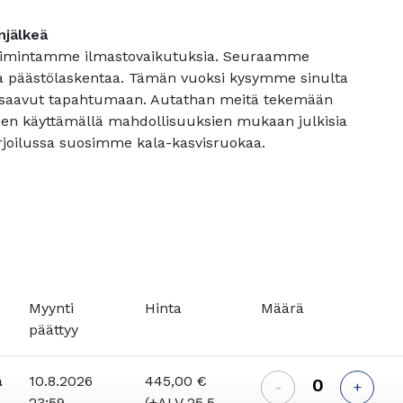
njälkeä
oimintamme ilmastovaikutuksia. Seuraamme
a päästölaskentaa. Tämän vuoksi kysymme sinulta
a saavut tapahtumaan. Autathan meitä tekemään
enen käyttämällä mahdollisuuksien mukaan julkisia
arjoilussa suosimme kala-kasvisruokaa.
Myynti
Hinta
Määrä
päättyy
ä
10.8.2026
445,00 €
-
+
23:59
(+ALV 25,5