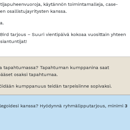
ntijapuheenvuoroja, käytännön toimintamalleja, case-
n osallistujayritysten kanssa.
a.
Bird tarjous – Suuri vientipäivä kokoaa vuosittain yhteen
siantuntijat!
ta tapahtumassa? Tapahtuman kumppanina saat
pääset osaksi tapahtumaa.
löidään kumppanuus teidän tarpeisiinne sopivaksi.
llegoidesi kanssa? Hyödynnä ryhmälipputarjous, minimi
3