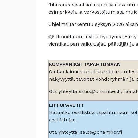
Tilaisuus sisältää
inspiroivia asiantu
esimerkkejä ja verkostoitumista muide
Ohjelma tarkentuu syksyn 2026 aikan
👉 Ilmoittaudu nyt ja hyödynnä Early 
vientikaupan vaikuttajat, päättäjät ja a
KUMPPANIKSI TAPAHTUMAAN
Oletko kiinnostunut kumppanuudes
näkyvyyttä, tavoitat kohderyhmän ja 
Ota yhteyttä sales@chamber.fi, räätä
LIPPUPAKETIT
Haluatko osallistua tapahtumaan ko
osallistujaa.
Ota yhteyttä: sales@chamber.fi