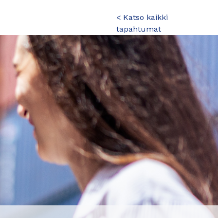
< Katso kaikki
tapahtumat