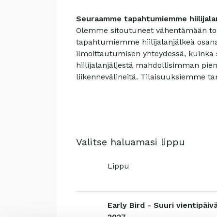
Seuraamme tapahtumiemme hiilijala
Olemme sitoutuneet vähentämään t
tapahtumiemme hiilijalanjälkeä osan
ilmoittautumisen yhteydessä, kuink
hiilijalanjäljestä mahdollisimman pi
liikennevälineitä. Tilaisuuksiemme t
Valitse haluamasi lippu
Lippu
Early Bird - Suuri vientipäiv
2027