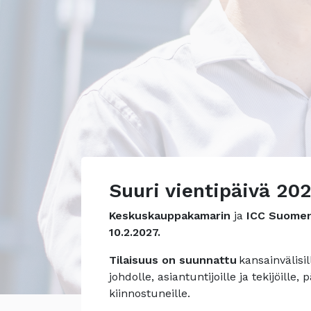
Suuri vientipäivä 20
Keskuskauppakamarin
ja
ICC Suome
10.2.2027.
Tilaisuus on suunnattu
kansainvälisil
johdolle, asiantuntijoille ja tekijöille,
kiinnostuneille.