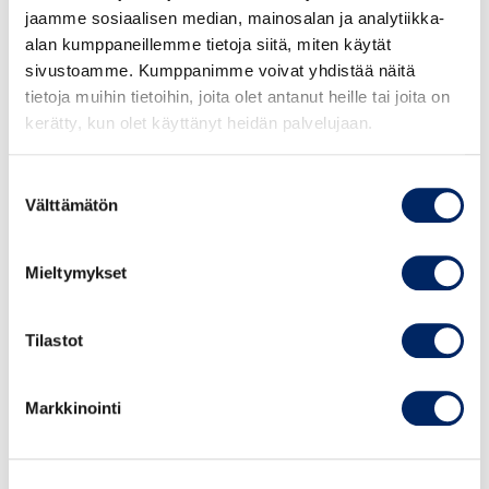
jaamme sosiaalisen median, mainosalan ja analytiikka-
alan kumppaneillemme tietoja siitä, miten käytät
sivustoamme. Kumppanimme voivat yhdistää näitä
Kiinnostaako osallistuminen myös
Suureen
tietoja muihin tietoihin, joita olet antanut heille tai joita on
vientipäivään
10.2.2026?
kerätty, kun olet käyttänyt heidän palvelujaan.
Pyydä tarjous kahden tapahtuman yhteishinnasta:
tomi.makinen@chamber.fi
Suostumuksen
Välttämätön
valinta
YHTEISTYÖSSÄ:
Mieltymykset
Tilastot
Markkinointi