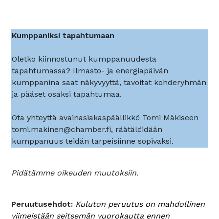
Kumppaniksi tapahtumaan
Oletko kiinnostunut kumppanuudesta
tapahtumassa? Ilmasto- ja energiapäivän
kumppanina saat näkyvyyttä, tavoitat kohderyhmän
ja pääset osaksi tapahtumaa.
Ota yhteyttä avainasiakaspäällikkö Tomi Mäkiseen
tomi.makinen@chamber.fi, räätälöidään
kumppanuus teidän tarpeisiinne sopivaksi.
Pidätämme oikeuden muutoksiin.
Peruutusehdot:
K
uluton peruutus on mahdollinen
viimeistään seitsemän vuorokautta ennen