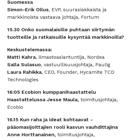
Suomessa
Simon-Erik Ollus
, EVP, suurasiakkaista ja
markkinoista vastaava johtaja, Fortum
15.30 Onko suomalaisille puhtaan siirtymän
tuotteille ja ratkaisuille kysyntää markkinoilla?
Keskustelemassa:
Matti Kahra
, ilmastoasiantuntija, Nordea
Salla Sulasuo
, vastuullisuusjohtaja, Paulig
Laura Rahikka
, CEO, Founder, Hycamite TCD
Technologies
16:05 Ecobion kumppanihaastattelu
Haastattelussa Jesse Maula,
toimitusjohtaja,
Ecobio
16.15 Kun raha ja ideat kohtaavat -
pääomasijoittajien rooli kasvun vauhdittajina
Anne Horttanainen,
toimitusjohtaja,