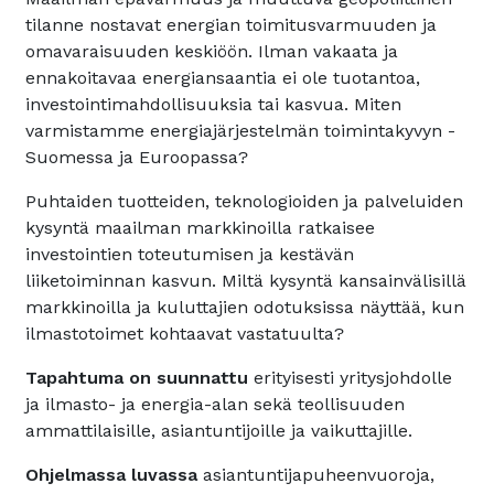
tilanne nostavat energian toimitusvarmuuden ja
omavaraisuuden keskiöön. Ilman vakaata ja
ennakoitavaa energiansaantia ei ole tuotantoa,
investointimahdollisuuksia tai kasvua. Miten
varmistamme energiajärjestelmän toimintakyvyn -
Suomessa ja Euroopassa?
Puhtaiden tuotteiden, teknologioiden ja palveluiden
kysyntä maailman markkinoilla ratkaisee
investointien toteutumisen ja kestävän
liiketoiminnan kasvun. Miltä kysyntä kansainvälisillä
markkinoilla ja kuluttajien odotuksissa näyttää, kun
ilmastotoimet kohtaavat vastatuulta?
Tapahtuma on suunnattu
erityisesti yritysjohdolle
ja ilmasto- ja energia-alan sekä teollisuuden
ammattilaisille, asiantuntijoille ja vaikuttajille.
Ohjelmassa luvassa
asiantuntijapuheenvuoroja,