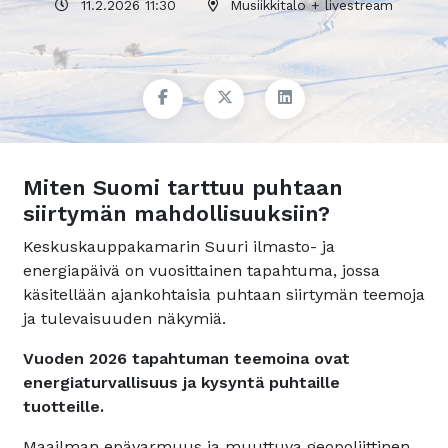
11.2.2026 11:30
Musiikkitalo + livestream
Miten Suomi tarttuu puhtaan
siirtymän mahdollisuuksiin?
Keskuskauppakamarin Suuri ilmasto- ja
energiapäivä on vuosittainen tapahtuma, jossa
käsitellään ajankohtaisia puhtaan siirtymän teemoja
ja tulevaisuuden näkymiä.
Vuoden 2026 tapahtuman teemoina ovat
energiaturvallisuus ja kysyntä puhtaille
tuotteille.
Maailman epävarmuus ja muuttuva geopoliittinen