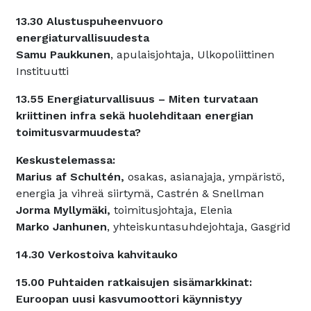
13.30 Alustuspuheenvuoro
energiaturvallisuudesta
Samu Paukkunen
, apulaisjohtaja, Ulkopoliittinen
Instituutti
13.55 Energiaturvallisuus – Miten turvataan
kriittinen infra sekä huolehditaan energian
toimitusvarmuudesta?
Keskustelemassa:
Marius af Schultén,
osakas, asianajaja, ympäristö,
energia ja vihreä siirtymä, Castrén & Snellman
Jorma Myllymäki,
toimitusjohtaja, Elenia
Marko Janhunen
, yhteiskuntasuhdejohtaja, Gasgrid
14.30 Verkostoiva kahvitauko
15.00 Puhtaiden ratkaisujen sisämarkkinat:
Euroopan uusi kasvumoottori käynnistyy