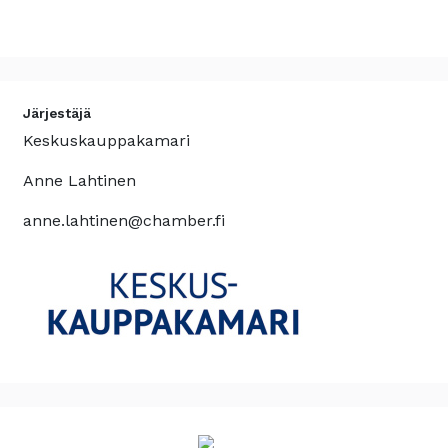
Järjestäjä
Keskuskauppakamari
Anne Lahtinen
anne.lahtinen@chamber.fi