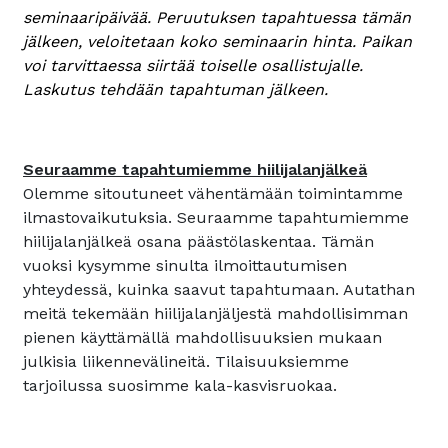
seminaaripäivää. Peruutuksen tapahtuessa tämän
jälkeen, veloitetaan koko seminaarin hinta. Paikan
voi tarvittaessa siirtää toiselle osallistujalle.
Laskutus tehdään tapahtuman
j
älkeen.
Seuraamme tapahtumiemme hiilijalanjälkeä
Olemme sitoutuneet vähentämään toimintamme
ilmastovaikutuksia. Seuraamme tapahtumiemme
hiilijalanjälkeä osana päästölaskentaa. Tämän
vuoksi kysymme sinulta ilmoittautumisen
yhteydessä, kuinka saavut tapahtumaan. Autathan
meitä tekemään hiilijalanjäljestä mahdollisimman
pienen käyttämällä mahdollisuuksien mukaan
julkisia liikennevälineitä. Tilaisuuksiemme
tarjoilussa suosimme kala-kasvisruokaa.