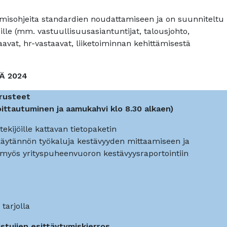
misohjeita standardien noudattamiseen ja on suunniteltu
öille (mm. vastuullisuusasiantuntijat, talousjohto,
aavat, hr-vastaavat, liiketoiminnan kehittämisestä
Ä 2024
erusteet
lmoittautuminen ja aamukahvi klo 8.30 alkaen)
ekijöille kattavan tietopaketin
 käytännön työkaluja kestävyyden mittaamiseen ja
myös yrityspuheenvuoron kestävyysraportointiin
tarjolla
istujien esittäytymiskierros