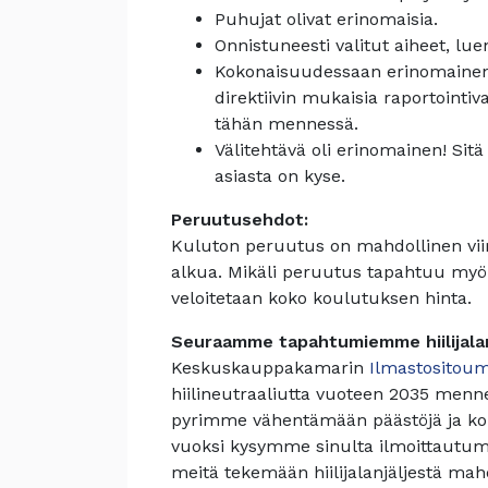
Puhujat olivat erinomaisia.
Onnistuneesti valitut aiheet, lue
Kokonaisuudessaan erinomaine
direktiivin mukaisia raportoint
tähän mennessä.
Välitehtävä oli erinomainen! Sitä
asiasta on kyse.
Peruutusehdot:
Kuluton peruutus on mahdollinen vi
alkua. Mikäli peruutus tapahtuu myö
veloitetaan koko koulutuksen hinta.
Seuraamme tapahtumiemme hiilijala
Keskuskauppakamarin
Ilmastositou
hiilineutraaliutta vuoteen 2035 men
pyrimme vähentämään päästöjä ja k
vuoksi kysymme sinulta ilmoittautum
meitä tekemään hiilijalanjäljestä m