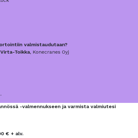
 Rock
ortointiin valmistaudutaan?
 Virta-Toikka
, Konecranes Oyj
.
tännössä -valmennukseen ja varmista valmiutesi
90 € + alv.