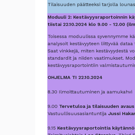
Tilaisuuden päätteeksi tarjolla lounas
Moduuli 2: Kestävyysraportoinnin k
tiistai 22.10.2024 klo 9.00 - 12.00 (
Toisessa moduulissa syvennymme kä
analysoit kestävyyteen liittyvää data
Saat vinkkejä, miten kestävyydestä vo
standardit ja niiden vaatimukset. 
kestävyysraportointiin valmistautumi
OHJELMA TI 22.10.2024
8.30 Ilmoittautuminen ja aamukahvi
9.00
Tervetuloa ja tilaisuuden avaus
Vastuullisuusasiantuntija
Jussi Haka
9.15
Kestävyysraportointia käytännö