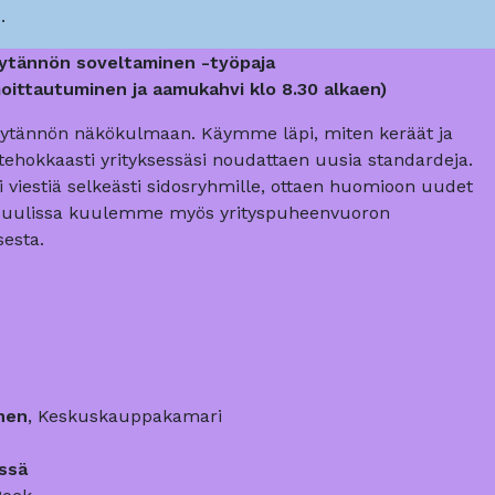
.
äytännön soveltaminen -työpaja
ilmoittautuminen ja aamukahvi klo 8.30 alkaen)
ytännön näkökulmaan. Käymme läpi, miten keräät ja
a tehokkaasti yrityksessäsi noudattaen uusia standardeja.
i viestiä selkeästi sidosryhmille, ottaen huomioon uudet
Moduulissa kuulemme myös yrityspuheenvuoron
sesta.
nen
, Keskuskauppakamari
ssä