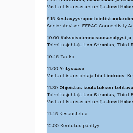
Vastuullisuusasiantuntija
Jussi Haka
9.15
Kestävyysraportointistandardien
Senior Advisor, EFRAG Connectivity 
10.00
Kaksoisolennaisuusanalyysi ja
Toimitusjohtaja
Leo Stranius
, Third 
10.45
Tauko
11.00
Yrityscase
Vastuullisuusjohtaja
Ida Lindroos
, K
11.30
Ohjeistus koulutuksen tehtäv
Toimitusjohtaja
Leo Stranius
, Third 
Vastuullisuusasiantuntija
Jussi Haka
11.45
Keskustelua
12.00
Koulutus päättyy