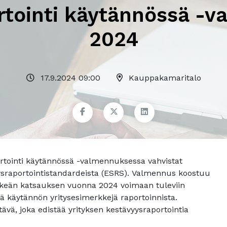
rtointi käytännössä -v
2024
17.9.2024 09:00
Kauppakamaritalo
tointi käytännössä -valmennuksessa vahvistat
ysraportointistandardeista (ESRS). Valmennus koostuu
elkeän katsauksen vuonna 2024 voimaan tuleviin
ä käytännön yritysesimerkkejä raportoinnista.
ä, joka edistää yrityksen kestävyysraportointia