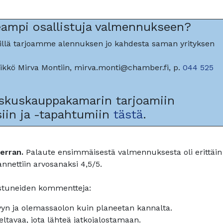
seampi osallistuja valmennukseen?
illä tarjoamme alennuksen jo kahdesta saman yrityksen
ikkö Mirva Montiin, mirva.monti@chamber.fi, p.
044 525
skuskauppakamarin tarjoamiin
iin ja -tapahtumiin
tästä
.
kerran.
Palaute ensimmäisestä valmennuksesta oli erittäin
nnettiin arvosanaksi 4,5/5.
stuneiden kommentteja:
yvyn ja olemassaolon kuin planeetan kannalta.
ateltavaa, jota lähteä jatkojalostamaan.