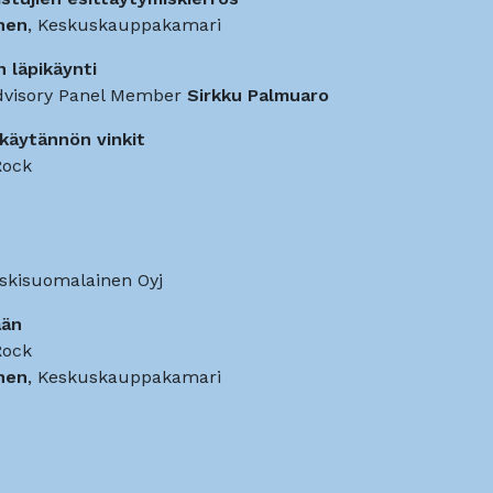
nen
, Keskuskauppakamari
 läpikäynti
Advisory Panel Member
Sirkku Palmuaro
 käytännön vinkit
Rock
eskisuomalainen Oyj
ään
Rock
nen
, Keskuskauppakamari