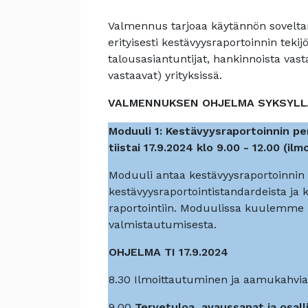
Valmennus tarjoaa käytännön sovelta
erityisesti kestävyysraportoinnin tekij
talousasiantuntijat, hankinnoista vast
vastaavat) yrityksissä.
VALMENNUKSEN OHJELMA SYKSYLL
Moduuli 1: Kestävyysraportoinnin p
tiistai 17.9.2024 klo 9.00 - 12.00 (i
Moduuli antaa kestävyysraportoinnin t
kestävyysraportointistandardeista ja
raportointiin. Moduulissa kuulemme 
valmistautumisesta.
OHJELMA TI 17.9.2024
8.30 I
lmoittautuminen ja aamukahvia 
9.00
Tervetuloa, avaussanat ja osall