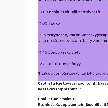
Toimitusjohtaja
Leo Stranius
, Third
10.00
Keskustelu välitehtävästä
11.00 Tauko
11.15
Yrityscase, miten kestävyysrap
Vice President, Sustainability
Anniina
11.45 Loppukeskustelu
12.00 Koulutus päättyy
Tilaisuuden päätteeksi tarjolla lounas
Osallistu Kestävyysraportointi käy
kestävyysraportointiin!
Osallistumismaksu:
Etuhinta Kauppakamarin jäsenille: 8