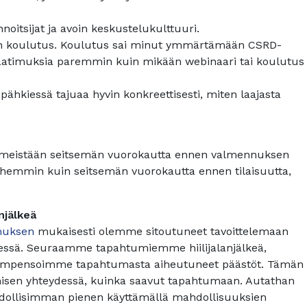
nnoitsijat ja avoin keskustelukulttuuri.
n koulutus. Koulutus sai minut ymmärtämään CSRD-
ivaatimuksia paremmin kuin mikään webinaari tai koulutus
 pähkiessä tajuaa hyvin konkreettisesti, miten laajasta
imeistään seitsemän vuorokautta ennen valmennuksen
hemmin kuin seitsemän vuorokautta ennen tilaisuutta,
njälkeä
muksen
mukaisesti olemme sitoutuneet tavoittelemaan
nessä. Seuraamme tapahtumiemme hiilijalanjälkeä,
ompensoimme tapahtumasta aiheutuneet päästöt. Tämän
isen yhteydessä, kuinka saavut tapahtumaan. Autathan
ahdollisimman pienen käyttämällä mahdollisuuksien