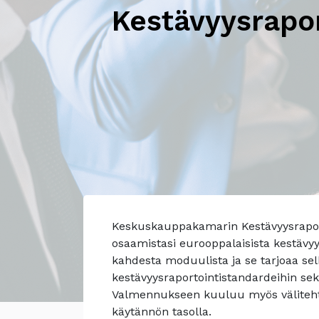
Kestävyysrapo
Keskuskauppakamarin Kestävyysrapor
osaamistasi eurooppalaisista kestävy
kahdesta moduulista ja se tarjoaa s
kestävyysraportointistandardeihin sek
Valmennukseen kuuluu myös välitehtäv
käytännön tasolla.