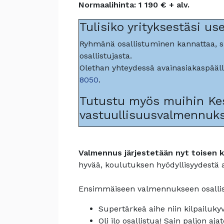
Normaalihinta: 1 190 € + alv.
Tulisiko yrityksestäsi u
Ryhmänä osallistuminen kannattaa, s
osallistujasta.
Olethan yhteydessä avainasiakaspääll
8050
.
Tutustu myös muihin Ke
vastuullisuusvalmennuks
Valmennus järjestetään nyt toisen 
hyvää, koulutuksen hyödyllisyydestä a
Ensimmäiseen valmennukseen osalli
Supertärkeä aihe niin kilpailuk
Oli ilo osallistua! Sain paljon aj