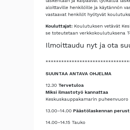
laskentaan ja kaipaavat työkalua lasken
aloittaville henkilöille ja käytännön v
vastaavat henkilöt hyötyvät koulutuks
Kouluttajat:
Koulutuksen vetävät Kesk
se toteutetaan verkkokoulutuksena T
Ilmoittaudu nyt ja ota su
********************************
SUUNTAA ANTAVA OHJELMA
12.30
Tervetuloa
Miksi ilmastotyö kannattaa
Keskuskauppakamarin puheenvuoro
13.00–14.00
Päästölaskennan perus
14.00–14.15 Tauko