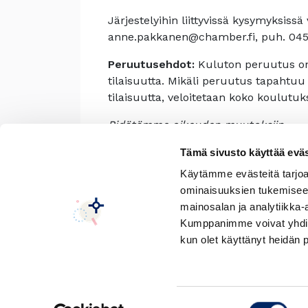
Järjestelyihin liittyvissä kysymyksis
anne.pakkanen@chamber.fi, puh. 045
Peruutusehdot:
Kuluton peruutus on
tilaisuutta. Mikäli peruutus tapaht
tilaisuutta, veloitetaan koko koulutuk
Pidätämme oikeuden muutoksiin.
Tämä sivusto käyttää eväs
Käytämme evästeitä tarjoa
ominaisuuksien tukemisee
mainosalan ja analytiikka-
Tapahtuma on päättynyt.
Kumppanimme voivat yhdistää 
kun olet käyttänyt heidän 
Suostumuksen