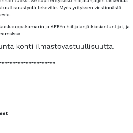
nan tueksi. Se sopii erityisesti hiilijalanjäljen laskentaa
astuullisuustyötä tekeville. Myös yrityksen viestinnästä
esta.
uskauppakamarin ja AFRYn hiilijalanjälkiasiantuntijat, ja
eamsissa.
unta kohti ilmastovastuullisuutta!
*********************
teet