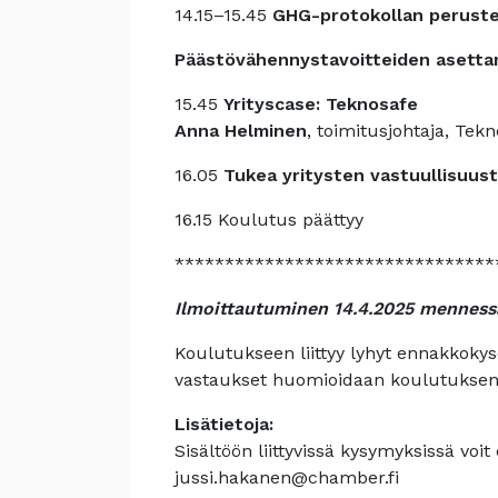
14.15–15.45
GHG-protokollan perustee
Päästövähennystavoitteiden asettam
15.45
Yrityscase: Teknosafe
Anna Helminen
, toimitusjohtaja, Tek
16.05
Tukea yritysten vastuullisuus
16.15 Koulutus päättyy
********************************
Ilmoittautuminen 14.4.2025 menness
Koulutukseen liittyy lyhyt ennakkokyse
vastaukset huomioidaan koulutuksen 
Lisätietoja:
Sisältöön liittyvissä kysymyksissä voi
jussi.hakanen@chamber.fi