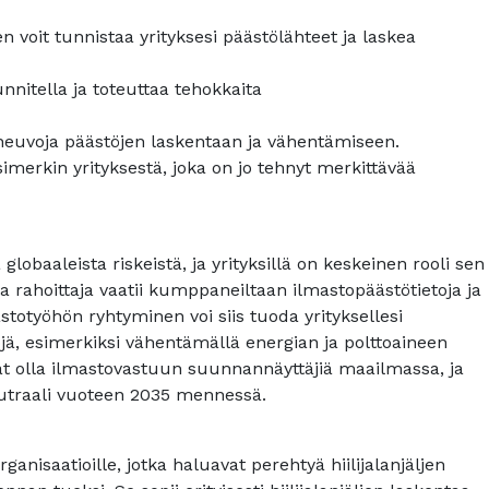
n voit tunnistaa yrityksesi päästölähteet ja laskea
nnitella ja toteuttaa tehokkaita
neuvoja päästöjen laskentaan ja vähentämiseen.
imerkin yrityksestä, joka on jo tehnyt merkittävää
baaleista riskeistä, ja yrityksillä on keskeinen rooli sen
a rahoittaja vaatii kumppaneiltaan ilmastopäästötietoja ja
totyöhön ryhtyminen voi siis tuoda yrityksellesi
jä, esimerkiksi vähentämällä energian ja polttoaineen
vat olla ilmastovastuun suunnannäyttäjiä maailmassa, ja
neutraali vuoteen 2035 mennessä.
ganisaatioille, jotka haluavat perehtyä hiilijalanjäljen