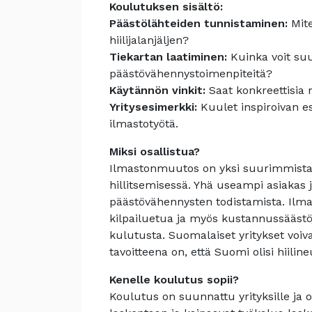
Koulutuksen sisältö:
Päästölähteiden tunnistaminen:
Mite
hiilijalanjäljen?
Tiekartan laatiminen:
Kuinka voit suu
päästövähennystoimenpiteitä?
Käytännön vinkit:
Saat konkreettisia 
Yritysesimerkki:
Kuulet inspiroivan es
ilmastotyötä.
Miksi osallistua?
Ilmastonmuutos on yksi suurimmista glo
hillitsemisessä. Yhä useampi asiakas j
päästövähennysten todistamista. Ilmas
kilpailuetua ja myös kustannussäästö
kulutusta. Suomalaiset yritykset voi
tavoitteena on, että Suomi olisi hiili
Kenelle koulutus sopii?
Koulutus on suunnattu yrityksille ja or