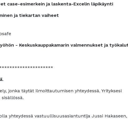
t case-esimerkein ja laskenta-Excelin läpikäynti
inen ja tiekartan vaiheet
nosafe
työhön - Keskuskauppakamarin valmennukset ja työkalu
*********************
ä.
ly, jonka täytät ilmoittautumisen yhteydessä. Yrityksesi
sisällössä.
t olla yhteydessä vastuullisuusasiantuntija Jussi Hakaseen,