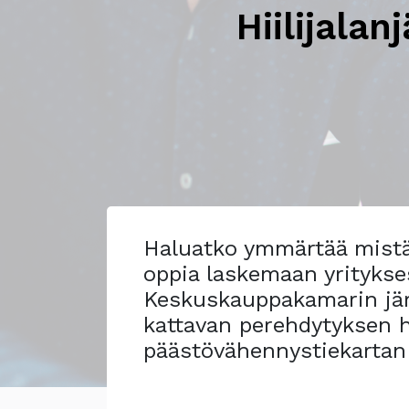
Hiilijala
Haluatko ymmärtää mistä 
oppia laskemaan yrityksesi
Keskuskauppakamarin jär
kattavan perehdytyksen hi
päästövähennystiekartan 