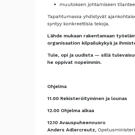
muutoksen johtamiseen tilante
Tapahtumassa yhdistyvät ajankohtaiset
syntyy konkreettisia tekoja.
Lähde mukaan rakentamaan työelämää
organisaation kilpailukykyä ja ihmis
Tule, opi ja uudista — sillä tulevai
he oppivat nopeimmin.
Ohjelma
11.00 Rekisteröityminen ja lounas
12.00 Ohjelma alkaa
12.10 Avauspuheenvuoro
Anders Adlercreutz,
Opetusministeri