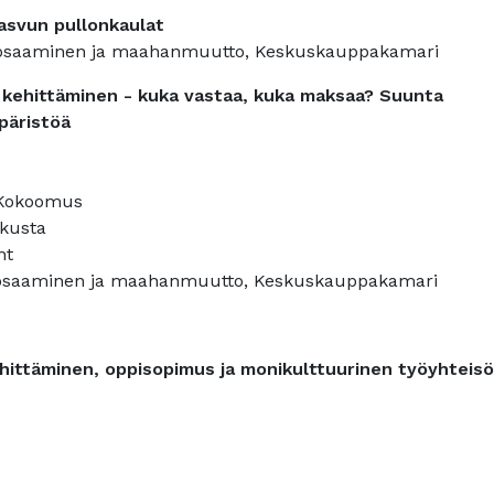
kasvun pullonkaulat
, osaaminen ja maahanmuutto, Keskuskauppakamari
 kehittäminen - kuka vastaa, kuka maksaa? Suunta
päristöä
 Kokoomus
skusta
nt
a, osaaminen ja maahanmuutto, Keskuskauppakamari
hittäminen, oppisopimus ja monikulttuurinen työyhteisö