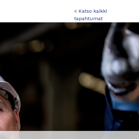
< Katso kaikki
tapahtumat