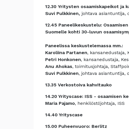
12.30 Yritysten osaamiskapeikot ja 
Suvi Pulkkinen,
johtava asiantuntija
12.45 Paneelikeskustelu: Osaamisen
Suomelle kohti 30-luvun osaamisym
Paneelissa keskustelemassa mm.:
Karoliina Partanen
, kansanedustaja,
Petri Honkonen
, kansanedustaja, Ke
Anu Ahokas
, toimitusjohtaja, Staffpoi
Suvi Pulkkinen
, johtava asiantuntij
13.35 Verkostoiva kahvitauko
14.20
Yrityscase: ISS
- osaamisen ke
Maria Pajamo
, henkilöstöjohtaja, ISS
14.40 Yrityscase
15.00 Puheenvuoro: Berlitz