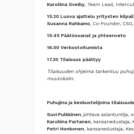
Karoliina Sveiby
, Team Lead, Intercul
15.20 Luova ajattelu yritysten kilpa
Susanna Rahkamo
, Co-Founder, CSO,
15.45 Päätössanat ja yhteenveto
16.00 Verkostoitumista
17.30 Tilaisuus päättyy
Tilaisuuden ohjelma tarkentuu puhuji
muutoksiin.
Puhujina ja keskustelijoina tilaisuu
Suvi Pulkkinen
, johtava asiantuntij
Karoliina Partanen
, kansanedustaja,
Petri Honkonen
, kansanedustaja, Ke