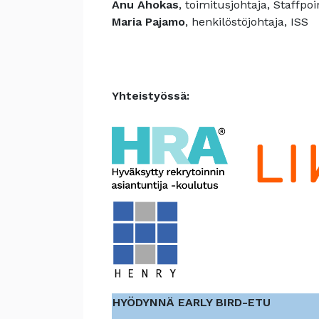
Anu Ahokas
, toimitusjohtaja, Staffpoi
Maria Pajamo
, henkilöstöjohtaja, ISS
Yhteistyössä:
HYÖDYNNÄ EARLY BIRD-ETU