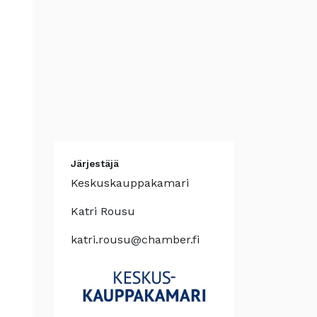
Järjestäjä
Keskuskauppakamari
Katri Rousu
katri.rousu@chamber.fi