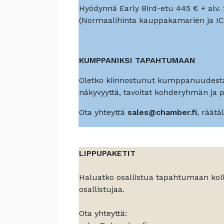
Hyödynnä Early Bird-etu 445 € + alv
(Normaalihinta kauppakamarien ja ICC 
KUMPPANIKSI TAPAHTUMAAN
Oletko kiinnostunut kumppanuudesta
näkyvyyttä, tavoitat kohderyhmän ja 
Ota yhteyttä
sales@chamber.fi
, räät
LIPPUPAKETIT
Haluatko osallistua tapahtumaan kol
osallistujaa.
Ota yhteyttä: