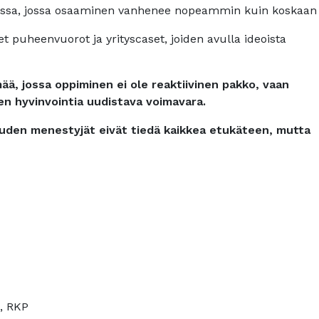
essa, jossa osaaminen vanhenee nopeammin kuin koskaan
 puheenvuorot ja yrityscaset, joiden avulla ideoista
, jossa oppiminen ei ole reaktiivinen pakko, vaan
ten hyvinvointia uudistava voimavara.
suuden menestyjät eivät tiedä kaikkea etukäteen, mutta
, RKP