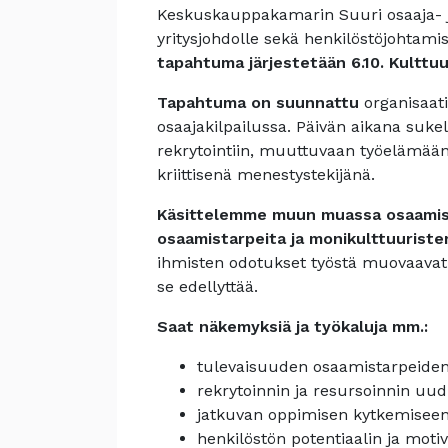
Keskuskauppakamarin Suuri osaaja- j
yritysjohdolle sekä henkilöstöjohtamis
tapahtuma järjestetään 6.10. Kulttuu
Tapahtuma on suunnattu
organisaati
osaajakilpailussa. Päivän aikana suk
rekrytointiin, muuttuvaan työelämään 
kriittisenä menestystekijänä.
Käsittelemme muun muassa osaamise
osaamistarpeita ja monikulttuuriste
ihmisten odotukset työstä muovaavat r
se edellyttää.
Saat näkemyksiä ja työkaluja mm.:
tulevaisuuden osaamistarpeide
rekrytoinnin ja resursoinnin uu
jatkuvan oppimisen kytkemiseen 
henkilöstön potentiaalin ja moti