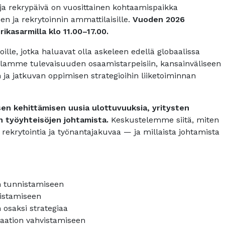
a rekrypäivä on vuosittainen kohtaamispaikka
en ja rekrytoinnin ammattilaisille.
Vuoden 2026
rikasarmilla klo 11.00–17.00.
oille, jotka haluavat olla askeleen edellä globaalissa
ellamme tulevaisuuden osaamistarpeisiin, kansainväliseen
ja jatkuvan oppimisen strategioihin liiketoiminnan
n kehittämisen uusia ulottuvuuksia, yritysten
n työyhteisöjen johtamista.
Keskustelemme siitä, miten
ekrytointia ja työnantajakuvaa — ja millaista johtamista
n tunnistamiseen
distamiseen
osaksi strategiaa
vaation vahvistamiseen