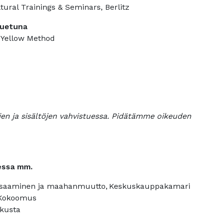
tural Trainings & Seminars, Berlitz
iluetuna
 Yellow Method
en ja sisältöjen vahvistuessa. Pidätämme oikeuden
dessa mm.
a, osaaminen ja maahanmuutto, Keskuskauppakamari
 Kokoomus
skusta