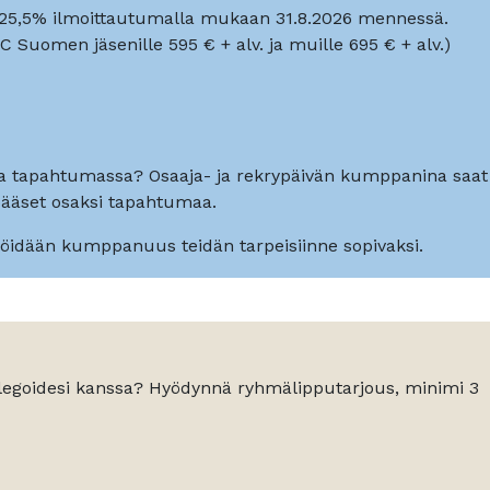
. 25,5% ilmoittautumalla mukaan 31.8.2026 mennessä.
Suomen jäsenille 595 € + alv. ja muille 695 € + alv.)
 tapahtumassa? Osaaja- ja rekrypäivän kumppanina saat
pääset osaksi tapahtumaa.
älöidään kumppanuus teidän tarpeisiinne sopivaksi.
legoidesi kanssa? Hyödynnä ryhmälipputarjous, minimi 3