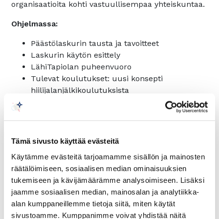
organisaatioita kohti vastuullisempaa yhteiskuntaa.
Ohjelmassa:
Päästölaskurin tausta ja tavoitteet
Laskurin käytön esittely
LähiTapiolan puheenvuoro
Tulevat koulutukset: uusi konsepti
hiilijalanjälkikoulutuksista
Tilaisuuden päätteeksi on mahdollista jäädä
verkostoitumaan ja nostamaan malja uudelle
Tämä sivusto käyttää evästeitä
laskurille. Julkaisun yhteydessä esitellään myös
Käytämme evästeitä tarjoamamme sisällön ja mainosten
Keskuskauppakamarin uusi
räätälöimiseen, sosiaalisen median ominaisuuksien
päästölaskentakoulutus,
jotka tarjoaa
tukemiseen ja kävijämäärämme analysoimiseen. Lisäksi
käytännönläheistä oppia päästölaskennan
jaamme sosiaalisen median, mainosalan ja analytiikka-
perusteista ja laskurin hyödyntämisestä.
alan kumppaneillemme tietoja siitä, miten käytät
sivustoamme. Kumppanimme voivat yhdistää näitä