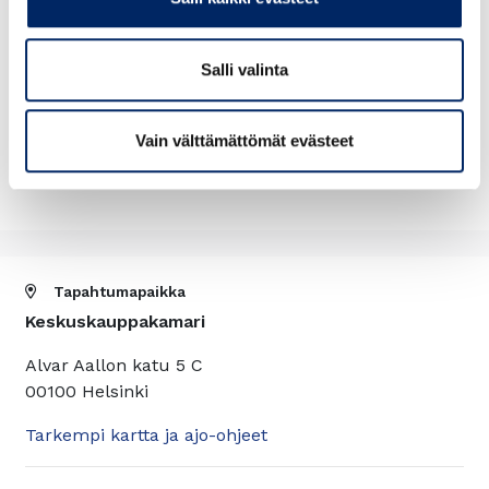
pienen käyttämällä mahdollisuuksien mukaan
julkisia liikennevälineitä.
Salli valinta
Vain välttämättömät evästeet
Tapahtuma on päättynyt.
Tapahtumapaikka
Keskuskauppakamari
Alvar Aallon katu 5 C
00100 Helsinki
Tarkempi kartta ja ajo-ohjeet