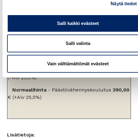
Näytä tiedot
Viitekehykset ja SBTi
Päästövähennystyön työkalut
Viestintä
Salli kaikki evästeet
Salli valinta
Koulutushinnat
Vain välttämättömät evästeet
Jäsenhinta
- Päästövähennyskoulutus
290,00 €
(+Alv 25,5%)
Normaalihinta
- Päästövähennyskoulutus
390,00
€
(+Alv 25,5%)
Lisätietoja: