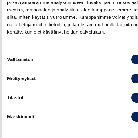
vastuullisuustyöstä erityisesti ilmastoasioissa.
ja kävijämäärämme analysoimiseen. Lisäksi jaamme sosiaal
Lisäksi Jussi osallistuu aktiivisesti vapaaehtoisen
median, mainosalan ja analytiikka-alan kumppaneillemme tie
kestävyysraportoinnin (VSME) ohjeistuksen
siitä, miten käytät sivustoamme. Kumppanimme voivat yhdis
kehittämiseen EFRAG:n SME Forumissa.
näitä tietoja muihin tietoihin, joita olet antanut heille tai joita o
kerätty, kun olet käyttänyt heidän palvelujaan.
Ilmoittaudu nyt ja ota suunta kohti
ilmastovastuullisuutta!
Suostumuksen
***********************************************
Välttämätön
valinta
Ohjelmarunko
Mieltymykset
Koulutuksen kesto 2,5 h
Klo 08:30-11:00
Tilastot
Tervetuloa, keskuskauppakamarin
puheenvuoro
Markkinointi
Päästövähennystavoitteiden asettaminen ja
tiekartan vaiheet
Tauko