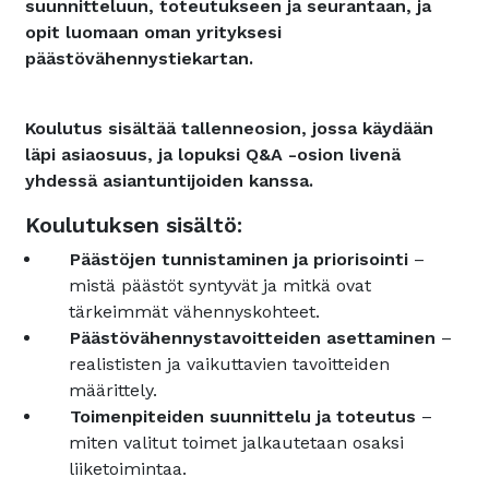
suunnitteluun, toteutukseen ja seurantaan, ja
opit luomaan oman yrityksesi
päästövähennystiekartan.
Koulutus sisältää tallenneosion, jossa käydään
läpi asiaosuus, ja lopuksi Q&A -osion livenä
yhdessä asiantuntijoiden kanssa.
Koulutuksen sisältö:
Päästöjen tunnistaminen ja priorisointi
–
mistä päästöt syntyvät ja mitkä ovat
tärkeimmät vähennyskohteet.
Päästövähennystavoitteiden asettaminen
–
realististen ja vaikuttavien tavoitteiden
määrittely.
Toimenpiteiden suunnittelu ja toteutus
–
miten valitut toimet jalkautetaan osaksi
liiketoimintaa.