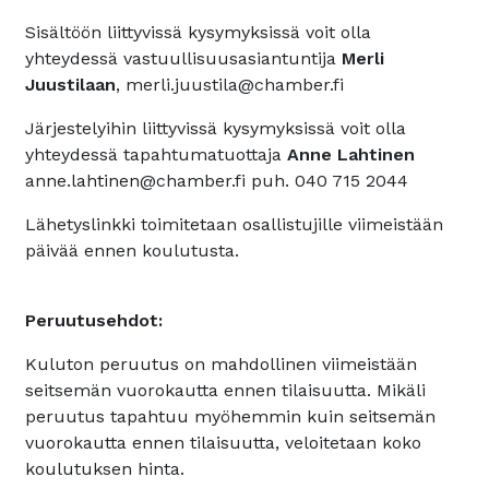
Sisältöön liittyvissä kysymyksissä voit olla
yhteydessä vastuullisuusasiantuntija
Merli
Juustilaan
, merli.juustila@chamber.fi
Järjestelyihin liittyvissä kysymyksissä voit olla
yhteydessä tapahtumatuottaja
Anne Lahtinen
anne.lahtinen@chamber.fi puh. 040 715 2044
Lähetyslinkki toimitetaan osallistujille viimeistään
päivää ennen koulutusta.
Peruutusehdot:
Kuluton peruutus on mahdollinen viimeistään
seitsemän vuorokautta ennen tilaisuutta. Mikäli
peruutus tapahtuu myöhemmin kuin seitsemän
vuorokautta ennen tilaisuutta, veloitetaan koko
koulutuksen hinta.