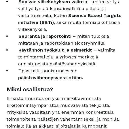
Sopivan viitekehyksen valinta
– miten yritys
voi hyödyntää kansainvälisiä aloitteita ja
vertailupisteitä, kuten
Science Based Targets
initiative (SBTi)
, sekä muita toimialakohtaisia
viitekehyksiä.
Seuranta ja raportointi
– miten tuloksia
mitataan ja raportoidaan sidosryhmille.
Käytännön työkalut ja esimerkit
– valmiita
toimintamalleja ja yritysesimerkkejä
onnistuneista päästövähennyksistä.
Opastusta onnistuneeseen
päästövähennysviestintään.
Miksi osallistua?
Ilmastonmuutos on yksi merkittävimmistä
liiketoimintaympäristöä muovaavista tekijöistä.
Yrityksiltä vaaditaan yhä enemmän konkreettisia
toimenpiteitä päästöjen vähentämiseksi, ja monilla
toimialoilla asiakkaat, sijoittajat ja kumppanit