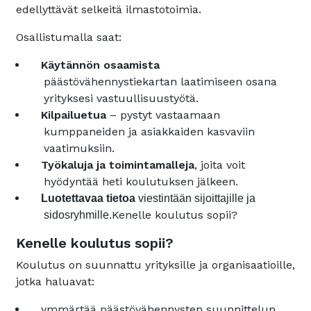
edellyttävät selkeitä ilmastotoimia.
Osallistumalla saat:
Käytännön osaamista
päästövähennystiekartan laatimiseen osana
yrityksesi vastuullisuustyötä.
Kilpailuetua
– pystyt vastaamaan
kumppaneiden ja asiakkaiden kasvaviin
vaatimuksiin.
Työkaluja ja toimintamalleja
, joita voit
hyödyntää heti koulutuksen jälkeen.
Luotettavaa tietoa
viestintään sijoittajille ja
Kenelle koulutus sopii?
sidosryhmille.
Kenelle koulutus sopii?
Koulutus on suunnattu yrityksille ja organisaatioille,
jotka haluavat:
ymmärtää päästövähennysten suunnittelun