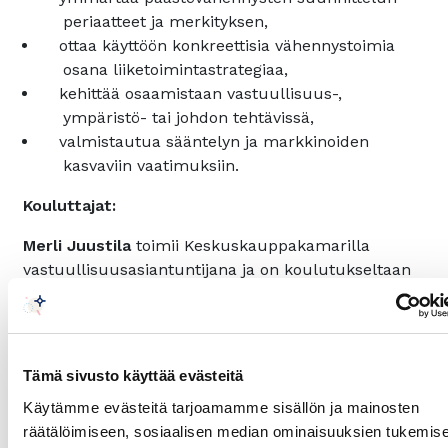
periaatteet ja merkityksen,
ottaa käyttöön konkreettisia vähennystoimia
osana liiketoimintastrategiaa,
kehittää osaamistaan vastuullisuus-,
ympäristö- tai johdon tehtävissä,
valmistautua sääntelyn ja markkinoiden
kasvaviin vaatimuksiin.
Kouluttajat:
Merli Juustila
toimii Keskuskauppakamarilla
vastuullisuusasiantuntijana ja on koulutukseltaan
ilmakehäfyysikko. Merli on kouluttanut ihmisiä jo
reilu 15 vuotta ja toiminut myös itse yrittäjänä
vastuullisuuspuolella.
Tämä sivusto käyttää evästeitä
Jussi Hakanen
toimii Keskuskauppakamarilla
vastuullisuuspäällikkönä. Hänellä on laaja kokemus
Käytämme evästeitä tarjoamamme sisällön ja mainosten
pk-yritysten kestävyysraportoinnista ja
räätälöimiseen, sosiaalisen median ominaisuuksien tukemis