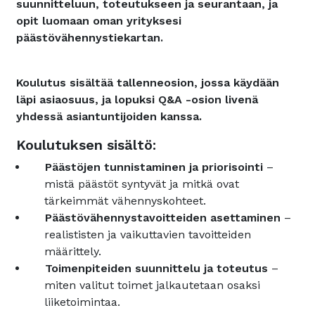
suunnitteluun, toteutukseen ja seurantaan, ja
opit luomaan oman yrityksesi
päästövähennystiekartan.
Koulutus sisältää tallenneosion, jossa käydään
läpi asiaosuus, ja lopuksi Q&A -osion livenä
yhdessä asiantuntijoiden kanssa.
Koulutuksen sisältö:
Päästöjen tunnistaminen ja priorisointi
–
mistä päästöt syntyvät ja mitkä ovat
tärkeimmät vähennyskohteet.
Päästövähennystavoitteiden asettaminen
–
realististen ja vaikuttavien tavoitteiden
määrittely.
Toimenpiteiden suunnittelu ja toteutus
–
miten valitut toimet jalkautetaan osaksi
liiketoimintaa.