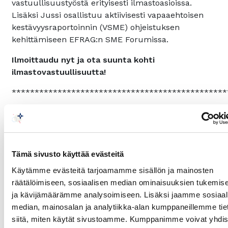
vastuullisuustyöstä erityisesti ilmastoasioissa.
Lisäksi Jussi osallistuu aktiivisesti vapaaehtoisen
kestävyysraportoinnin (VSME) ohjeistuksen
kehittämiseen EFRAG:n SME Forumissa.
Ilmoittaudu nyt ja ota suunta kohti
ilmastovastuullisuutta!
***********************************************
Ohjelmarunko
Koulutuksen kesto 2,5 h
Tämä sivusto käyttää evästeitä
Klo 08:30-11:00
Käytämme evästeitä tarjoamamme sisällön ja mainosten
Tervetuloa, keskuskauppakamarin
räätälöimiseen, sosiaalisen median ominaisuuksien tukemis
puheenvuoro
ja kävijämäärämme analysoimiseen. Lisäksi jaamme sosiaal
Päästövähennystavoitteiden asettaminen ja
median, mainosalan ja analytiikka-alan kumppaneillemme tie
tiekartan vaiheet
siitä, miten käytät sivustoamme. Kumppanimme voivat yhdis
Tauko