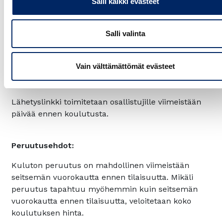
Salli kaikki evästeet
Sisältöön liittyvissä kysymyksissä voit olla
yhteydessä vastuullisuusasiantuntija
Merli
Salli valinta
Juustilaan
, merli.juustila@chamber.fi
Järjestelyihin liittyvissä kysymyksissä voit olla
Vain välttämättömät evästeet
yhteydessä tapahtumatuottaja
Anne Lahtinen
anne.lahtinen@chamber.fi puh. 040 715 2044
Lähetyslinkki toimitetaan osallistujille viimeistään
päivää ennen koulutusta.
Peruutusehdot:
Kuluton peruutus on mahdollinen viimeistään
seitsemän vuorokautta ennen tilaisuutta. Mikäli
peruutus tapahtuu myöhemmin kuin seitsemän
vuorokautta ennen tilaisuutta, veloitetaan koko
koulutuksen hinta.