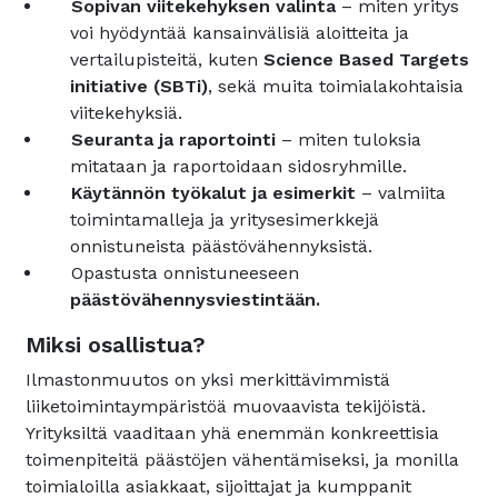
Sopivan viitekehyksen valinta
– miten yritys
voi hyödyntää kansainvälisiä aloitteita ja
vertailupisteitä, kuten
Science Based Targets
initiative (SBTi)
, sekä muita toimialakohtaisia
viitekehyksiä.
Seuranta ja raportointi
– miten tuloksia
mitataan ja raportoidaan sidosryhmille.
Käytännön työkalut ja esimerkit
– valmiita
toimintamalleja ja yritysesimerkkejä
onnistuneista päästövähennyksistä.
Opastusta onnistuneeseen
päästövähennysviestintään.
Miksi osallistua?
Ilmastonmuutos on yksi merkittävimmistä
liiketoimintaympäristöä muovaavista tekijöistä.
Yrityksiltä vaaditaan yhä enemmän konkreettisia
toimenpiteitä päästöjen vähentämiseksi, ja monilla
toimialoilla asiakkaat, sijoittajat ja kumppanit