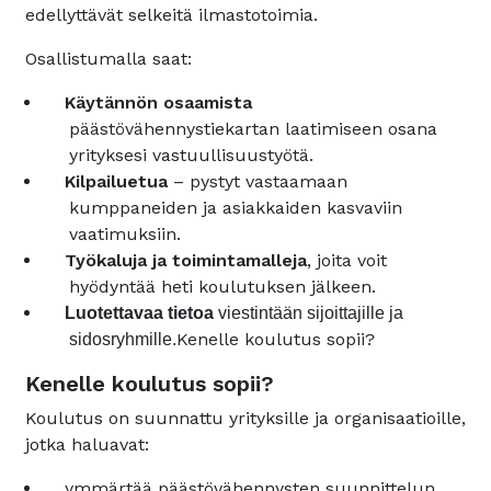
edellyttävät selkeitä ilmastotoimia.
Osallistumalla saat:
Käytännön osaamista
päästövähennystiekartan laatimiseen osana
yrityksesi vastuullisuustyötä.
Kilpailuetua
– pystyt vastaamaan
kumppaneiden ja asiakkaiden kasvaviin
vaatimuksiin.
Työkaluja ja toimintamalleja
, joita voit
hyödyntää heti koulutuksen jälkeen.
Luotettavaa tietoa
viestintään sijoittajille ja
Kenelle koulutus sopii?
sidosryhmille.
Kenelle koulutus sopii?
Koulutus on suunnattu yrityksille ja organisaatioille,
jotka haluavat:
ymmärtää päästövähennysten suunnittelun