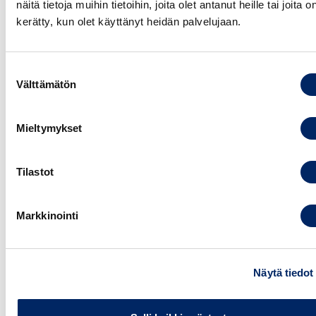
näitä tietoja muihin tietoihin, joita olet antanut heille tai joita o
Viitekehykset ja SBTi
kerätty, kun olet käyttänyt heidän palvelujaan.
Päästövähennystyön työkalut
Viestintä
Suostumuksen
Välttämätön
valinta
Mieltymykset
Koulutushinnat
Jäsenhinta
- Päästövähennyskoulutus
290,00 €
Tilastot
(+Alv 25,5%)
Normaalihinta
- Päästövähennyskoulutus
390,00
Markkinointi
€
(+Alv 25,5%)
Näytä tiedot
Lisätietoja: