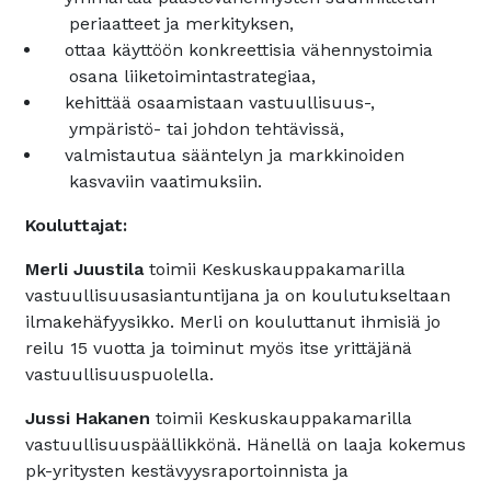
periaatteet ja merkityksen,
ottaa käyttöön konkreettisia vähennystoimia
osana liiketoimintastrategiaa,
kehittää osaamistaan vastuullisuus-,
ympäristö- tai johdon tehtävissä,
valmistautua sääntelyn ja markkinoiden
kasvaviin vaatimuksiin.
Kouluttajat:
Merli Juustila
toimii Keskuskauppakamarilla
vastuullisuusasiantuntijana ja on koulutukseltaan
ilmakehäfyysikko. Merli on kouluttanut ihmisiä jo
reilu 15 vuotta ja toiminut myös itse yrittäjänä
vastuullisuuspuolella.
Jussi Hakanen
toimii Keskuskauppakamarilla
vastuullisuuspäällikkönä. Hänellä on laaja kokemus
pk-yritysten kestävyysraportoinnista ja