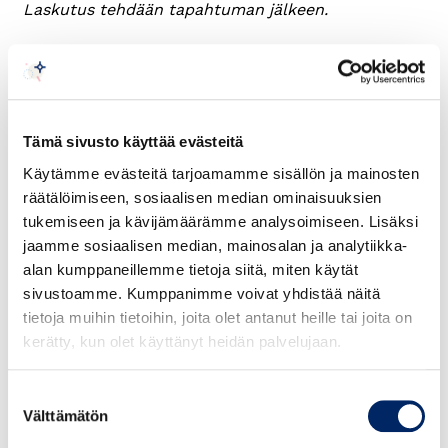
Laskutus tehdään tapahtuman jälkeen.
Seuraamme tapahtumiemme hiilijalanjälkeä
Olemme sitoutuneet vähentämään toimintamme
ilmastovaikutuksia. Seuraamme tapahtumiemme
Tämä sivusto käyttää evästeitä
hiilijalanjälkeä osana päästölaskentaa. Tämän
vuoksi kysymme sinulta ilmoittautumisen
Käytämme evästeitä tarjoamamme sisällön ja mainosten
yhteydessä, kuinka saavut tapahtumaan. Autathan
räätälöimiseen, sosiaalisen median ominaisuuksien
meitä tekemään hiilijalanjäljestä mahdollisimman
tukemiseen ja kävijämäärämme analysoimiseen. Lisäksi
pienen käyttämällä mahdollisuuksien mukaan
jaamme sosiaalisen median, mainosalan ja analytiikka-
julkisia liikennevälineitä. Tilaisuuksiemme
alan kumppaneillemme tietoja siitä, miten käytät
tarjoilussa suosimme kala-kasvisruokaa.
sivustoamme. Kumppanimme voivat yhdistää näitä
tietoja muihin tietoihin, joita olet antanut heille tai joita on
kerätty, kun olet käyttänyt heidän palvelujaan.
Suostumuksen
Välttämätön
valinta
Valitse haluamasi lippu