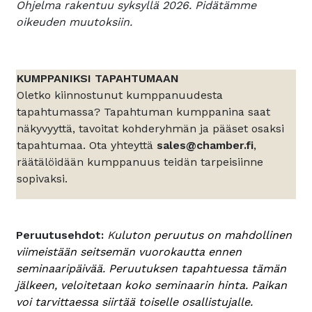
Ohjelma rakentuu syksyllä 2026. Pidätämme
oikeuden muutoksiin.
KUMPPANIKSI TAPAHTUMAAN
Oletko kiinnostunut kumppanuudesta
tapahtumassa? Tapahtuman kumppanina saat
näkyvyyttä, tavoitat kohderyhmän ja pääset osaksi
tapahtumaa. Ota yhteyttä
sales@chamber.fi
,
räätälöidään kumppanuus teidän tarpeisiinne
sopivaksi.
Peruutusehdot:
K
uluton peruutus on mahdollinen
viimeistään seitsemän vuorokautta ennen
seminaaripäivää. Peruutuksen tapahtuessa tämän
jälkeen, veloitetaan koko seminaarin hinta. Paikan
voi tarvittaessa siirtää toiselle osallistujalle.