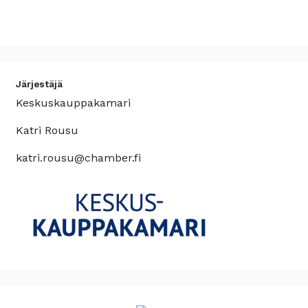
Järjestäjä
Keskuskauppakamari
Katri Rousu
katri.rousu@chamber.fi