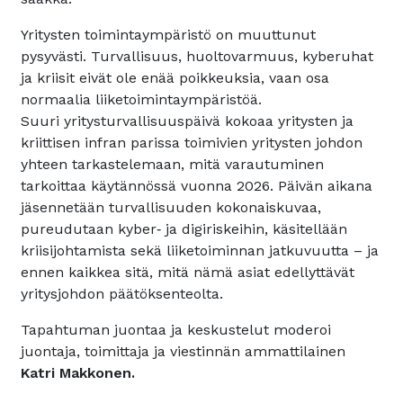
Yritysten toimintaympäristö on muuttunut
pysyvästi. Turvallisuus, huoltovarmuus, kyberuhat
ja kriisit eivät ole enää poikkeuksia, vaan osa
normaalia liiketoimintaympäristöä.
Suuri yritysturvallisuuspäivä kokoaa yritysten ja
kriittisen infran parissa toimivien yritysten johdon
yhteen tarkastelemaan, mitä varautuminen
tarkoittaa käytännössä vuonna 2026. Päivän aikana
jäsennetään turvallisuuden kokonaiskuvaa,
pureudutaan kyber‑ ja digiriskeihin, käsitellään
kriisijohtamista sekä liiketoiminnan jatkuvuutta – ja
ennen kaikkea sitä, mitä nämä asiat edellyttävät
yritysjohdon päätöksenteolta.
Tapahtuman juontaa ja keskustelut moderoi
juontaja, toimittaja ja viestinnän ammattilainen
Katri Makkonen.