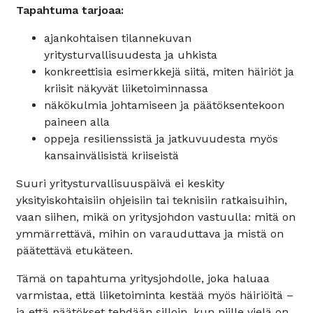
Tapahtuma tarjoaa:
ajankohtaisen tilannekuvan
yritysturvallisuudesta ja uhkista
konkreettisia esimerkkejä siitä, miten häiriöt ja
kriisit näkyvät liiketoiminnassa
näkökulmia johtamiseen ja päätöksentekoon
paineen alla
oppeja resilienssistä ja jatkuvuudesta myös
kansainvälisistä kriiseistä
Suuri yritysturvallisuuspäivä ei keskity
yksityiskohtaisiin ohjeisiin tai teknisiin ratkaisuihin,
vaan siihen, mikä on yritysjohdon vastuulla: mitä on
ymmärrettävä, mihin on varauduttava ja mistä on
päätettävä etukäteen.
Tämä on tapahtuma yritysjohdolle, joka haluaa
varmistaa, että liiketoiminta kestää myös häiriöitä –
ja että päätökset tehdään silloin, kun niille vielä on