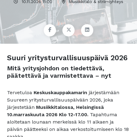
10.11.2026 11:00
Musiikkitalo & striimiyhteys
Suuri yritysturvallisuuspäivä 2026
Mitä yritysjohdon on tiedettävä,
päätettävä ja varmistettava – nyt
Tervetuloa
Keskuskauppakamarin
järjestämään
Suureen yritysturvallisuuspäivään 2026, joka
järjestetään
Musiikkitalossa, Helsingissä
10.marraskuuta 2026 Klo 12-17.00.
Tapahtuma
aloitetaan lounaan merkeissä klo 11 alkaen ja
päivän päätteeksi on aikaa verkostoitumiseen klo 18
saakka.