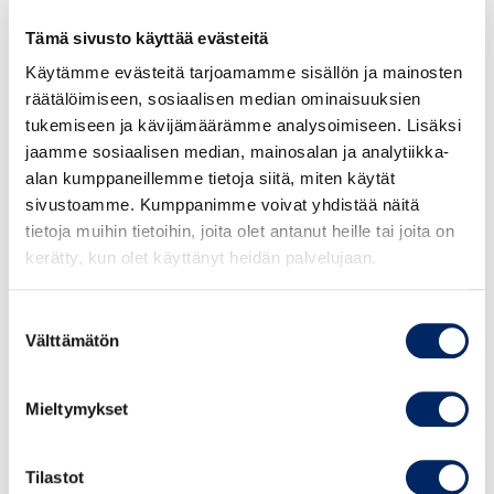
Tämä sivusto käyttää evästeitä
Käytämme evästeitä tarjoamamme sisällön ja mainosten
räätälöimiseen, sosiaalisen median ominaisuuksien
tukemiseen ja kävijämäärämme analysoimiseen. Lisäksi
jaamme sosiaalisen median, mainosalan ja analytiikka-
HALUATKO TAPAHTUMAN
alan kumppaneillemme tietoja siitä, miten käytät
KUMPPANIKSI?
sivustoamme. Kumppanimme voivat yhdistää näitä
Tapahtuman kumppanihaku on nyt käynnissä!
tietoja muihin tietoihin, joita olet antanut heille tai joita on
Varmista näkyvyytesi tapahtumassa!
kerätty, kun olet käyttänyt heidän palvelujaan.
Olethan yhteydessä myyntijohtaja Tomi Järviseen
tomi.jarvinen@chamber.fi puh. 041 313 4283
Suostumuksen
Välttämätön
valinta
LIPPUPAKETIT
Mieltymykset
Haluatko osallistua tapahtumaan kollegoidesi
kanssa? Hyödynnä ryhmälipputarjous, minimi 3
Tilastot
osallistujaa.