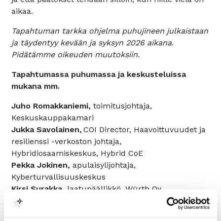
aikaa.
Tapahtuman tarkka ohjelma puhujineen julkaistaan
ja täydentyy kevään ja syksyn 2026 aikana.
Pidätämme oikeuden muutoksiin.
Tapahtumassa puhumassa ja keskusteluissa
mukana mm.
Juho Romakkaniemi,
toimitusjohtaja,
Keskuskauppakamari
Jukka Savolainen,
COI Director, Haavoittuvuudet ja
resilienssi -verkoston johtaja,
Hybridiosaamiskeskus, Hybrid CoE
Pekka Jokinen,
apulaisylijohtaja,
Kyberturvallisuuskeskus
Kirsi Surakka,
laatupäällikkö, Würth Oy
Tapahtumayhteistyössä mm.