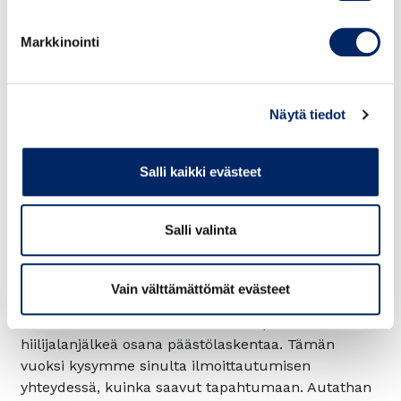
Markkinointi
Ota yhteyttä:
sales@chamber.fi
Näytä tiedot
Peruutusehdot:
Kuluton peruutus on mahdollinen
viimeistään seitsemän vuorokautta ennen
Salli kaikki evästeet
seminaaripäivää. Peruutuksen tapajhtuessa tämän
jälkeen veloitetaan koko seminaarin hinta. Paikan
voi tarvittaessa siirtää toiselle osallistujalle.
Salli valinta
Laskutus tehdään tapahtuman jälkeen.
Seuraamme tapahtumiemme hiilijalanjälkeä
Vain välttämättömät evästeet
Olemme sitoutuneet vähentämään toimintamme
ilmastovaikutuksia. Seuraamme tapahtumiemme
hiilijalanjälkeä osana päästölaskentaa. Tämän
vuoksi kysymme sinulta ilmoittautumisen
yhteydessä, kuinka saavut tapahtumaan. Autathan