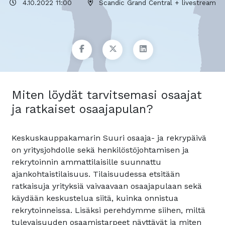
4.10.2022 11:00
Scandic Grand Central + livestream
Miten löydät tarvitsemasi osaajat
ja ratkaiset osaajapulan?
Keskuskauppakamarin Suuri osaaja- ja rekrypäivä
on yritysjohdolle sekä henkilöstöjohtamisen ja
rekrytoinnin ammattilaisille suunnattu
ajankohtaistilaisuus. Tilaisuudessa etsitään
ratkaisuja yrityksiä vaivaavaan osaajapulaan sekä
käydään keskustelua siitä, kuinka onnistua
rekrytoinneissa. Lisäksi perehdymme siihen, miltä
tulevaisuuden osaamistarpeet näyttävät ja miten