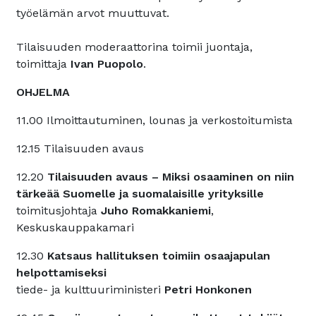
työelämän arvot muuttuvat.
Tilaisuuden moderaattorina toimii juontaja,
toimittaja
Ivan Puopolo
.
OHJELMA
11.00 Ilmoittautuminen, lounas ja verkostoitumista
12.15 Tilaisuuden avaus
12.20
Tilaisuuden avaus – Miksi osaaminen on niin
tärkeää Suomelle ja suomalaisille yrityksille
toimitusjohtaja
Juho Romakkaniemi
,
Keskuskauppakamari
12.30
Katsaus hallituksen toimiin osaajapulan
helpottamiseksi
tiede- ja kulttuuriministeri
Petri Honkonen