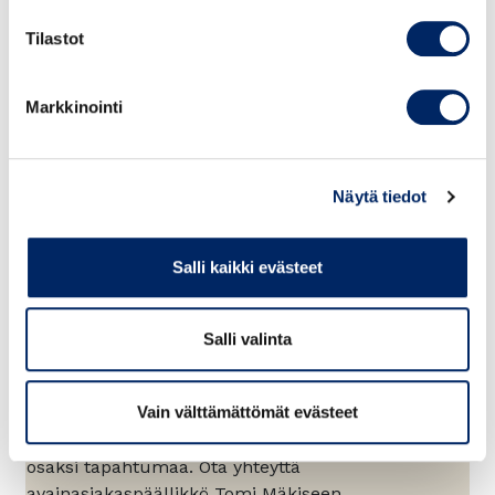
välityksellä.
Tilastot
YHTEISTYÖSSÄ
Markkinointi
Näytä tiedot
Salli kaikki evästeet
Salli valinta
Kumppaniksi tapahtumaan
Oletko kiinnostunut kumppanuudesta
Vain välttämättömät evästeet
tapahtumassa? Osaaja- ja rekrypäivän kumppanina
saat näkyvyyttä, tavoitat kohderyhmän ja pääset
osaksi tapahtumaa. Ota yhteyttä
avainasiakaspäällikkö Tomi Mäkiseen