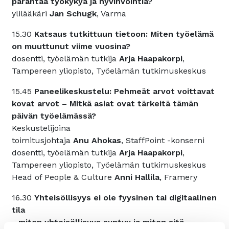
parantaa työkykyä ja hyvinvointia?
ylilääkäri
Jan Schugk
, Varma
15.30
Katsaus tutkittuun tietoon: Miten työelämä
on muuttunut viime vuosina?
dosentti, työelämän tutkija
Arja Haapakorpi
,
Tampereen yliopisto, Työelämän tutkimuskeskus
15.45
Paneelikeskustelu: Pehmeät arvot voittavat
kovat arvot – Mitkä asiat ovat tärkeitä tämän
päivän työelämässä?
Keskustelijoina
toimitusjohtaja
Anu Ahokas
, StaffPoint -konserni
dosentti, työelämän tutkija
Arja Haapakorpi
,
Tampereen yliopisto, Työelämän tutkimuskeskus
Head of People & Culture
Anni Hallila
, Framery
16.30
Yhteisöllisyys ei ole fyysinen tai digitaalinen
tila
- miten yhteisöllisyys syntyy ja miten sitä