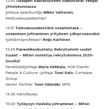
12.45
Osaajien saatavuuteen vaikuttavat tekijät
yhteiskunnassa
johtava asiantuntija
Mikko Valtonen
,
Keskuskauppakamari
13.15
Tulevaisuuskestävä osaamistase –
osaamisen johtaminen yrityksen ydinprosessiksi
työelämäprofessori
Reijo Karhinen
13.45
Paneelikeskustelu: Rekrytoinnin uudet
tuulet – Miten onnistua rekrytoinnissa 2020-
luvulla?
henkilöstöjohtaja
Maria Hekkala
, HOK-Elanto
People & Culture -johtaja
Tomi Salo
, Compass
Group
Senior Partner
Tomi Välimäki
, MPS
14.30 Kahvitauko
15.00
Työkyvyn tiedolla johtaminen – Miten