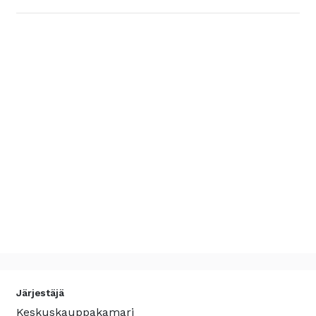
Järjestäjä
Keskuskauppakamari