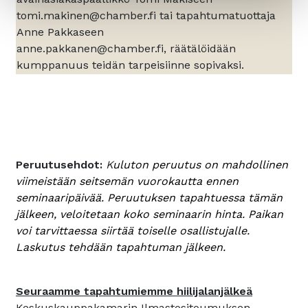
tomi.makinen@chamber.fi tai tapahtumatuottaja
Anne Pakkaseen
anne.pakkanen@chamber.fi, räätälöidään
kumppanuus teidän tarpeisiinne sopivaksi.
Peruutusehdot:
K
uluton peruutus on mahdollinen
viimeistään seitsemän vuorokautta ennen
seminaaripäivää. Peruutuksen tapahtuessa tämän
jälkeen, veloitetaan koko seminaarin hinta. Paikan
voi tarvittaessa siirtää toiselle osallistujalle.
Laskutus tehdään tapahtuman jälkeen.
Seuraamme tapahtumiemme hiilijalanjälkeä
Keskuskauppakamarin Ilmastositoumuksen