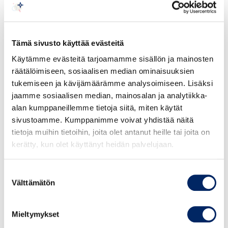
vaalitaan
Inhimillisemmän työelämän kehittäjä, tietokirjailija
ja teknologia-, data- ja designyritys Solitan
henkilöstöjohtaja
Outi Sivonen
Tämä sivusto käyttää evästeitä
Käytämme evästeitä tarjoamamme sisällön ja mainosten
17.00 Tapahtuma päättyy ja jatkot alkavat
räätälöimiseen, sosiaalisen median ominaisuuksien
tukemiseen ja kävijämäärämme analysoimiseen. Lisäksi
jaamme sosiaalisen median, mainosalan ja analytiikka-
Pidätämme oikeuden muutoksiin.
alan kumppaneillemme tietoja siitä, miten käytät
sivustoamme. Kumppanimme voivat yhdistää näitä
tietoja muihin tietoihin, joita olet antanut heille tai joita on
kerätty, kun olet käyttänyt heidän palvelujaan.
Tarjoamme päivään erikokoisia
osallistumispaketteja.
Valitse valmiista paketeista
Suostumuksen
tai pyydä tarjous: anne.pakkanen@chamber.fi.
Välttämätön
valinta
Voit osallistua tapahtumaan joko paikan päällä
Mieltymykset
Scandic Grand Centralissa tai etäyhteyden