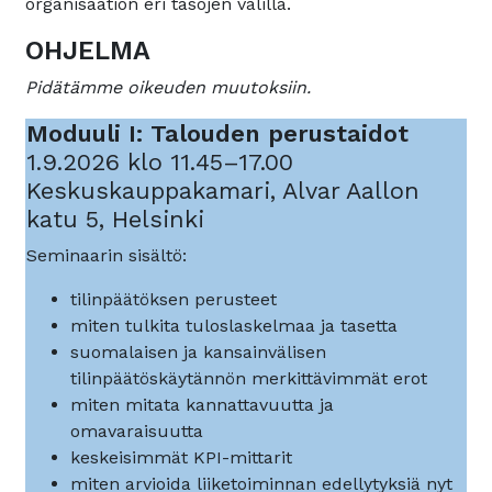
organisaation eri tasojen välillä.
OHJELMA
Pidätämme oikeuden muutoksiin.
Moduuli I: Talouden perustaidot
1.9.2026 klo 11.45–17.00
Keskuskauppakamari, Alvar Aallon
katu 5, Helsinki
Seminaarin sisältö:
tilinpäätöksen perusteet
miten tulkita tuloslaskelmaa ja tasetta
suomalaisen ja kansainvälisen
tilinpäätöskäytännön merkittävimmät erot
miten mitata kannattavuutta ja
omavaraisuutta
keskeisimmät KPI-mittarit
miten arvioida liiketoiminnan edellytyksiä nyt