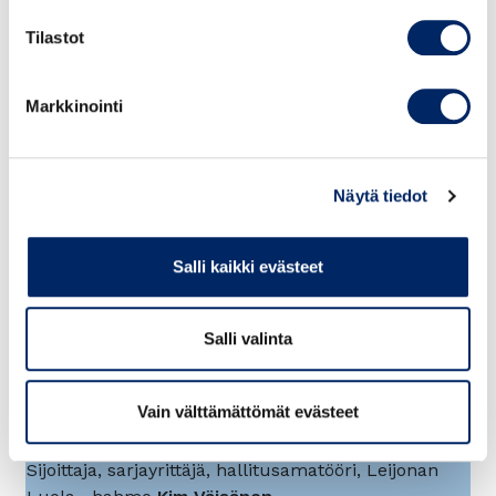
Keskuskauppakamari, Alvar Aallon
Tilastot
katu 5, Helsinki
Seminaarin sisältö:
Markkinointi
talousjohtaminen muutostilanteessa
kasvun hallinta
säästöohjelmat
Näytä tiedot
yrityskauppa prosessina
kaupan rakenteista, kauppasopimuksen
tärkeitä osa-alueita talouden näkökulmasta
Salli kaikki evästeet
yrityksen arvonmäärityksen perusteet
case Yrityksen arvonmääritys
Salli valinta
Puhumassa mm.:
Talousjohtamisen asiantuntija
Kaisa Kokkonen
,
Vain välttämättömät evästeet
Akeba
Tilintarkastaja
Kirsi Aromäki
, KPMG
Sijoittaja, sarjayrittäjä, hallitusamatööri, Leijonan