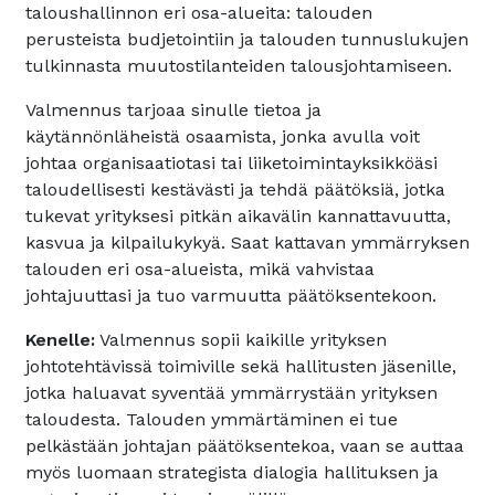
taloushallinnon eri osa-alueita: talouden
perusteista budjetointiin ja talouden tunnuslukujen
tulkinnasta muutostilanteiden talousjohtamiseen.
Valmennus tarjoaa sinulle tietoa ja
käytännönläheistä osaamista, jonka avulla voit
johtaa organisaatiotasi tai liiketoimintayksikköäsi
taloudellisesti kestävästi ja tehdä päätöksiä, jotka
tukevat yrityksesi pitkän aikavälin kannattavuutta,
kasvua ja kilpailukykyä. Saat kattavan ymmärryksen
talouden eri osa-alueista, mikä vahvistaa
johtajuuttasi ja tuo varmuutta päätöksentekoon.
Kenelle:
Valmennus sopii kaikille yrityksen
johtotehtävissä toimiville sekä hallitusten jäsenille,
jotka haluavat syventää ymmärrystään yrityksen
taloudesta. Talouden ymmärtäminen ei tue
pelkästään johtajan päätöksentekoa, vaan se auttaa
myös luomaan strategista dialogia hallituksen ja