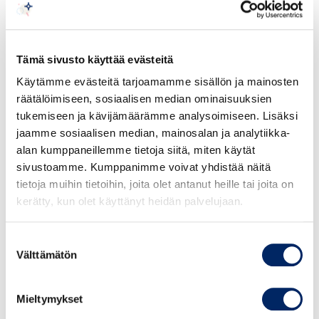
nykytila-analyysi ja tulevaisuuden ennakointi
mitä jokaisen johtajan tulee tietää
rahoituksesta?
Tämä sivusto käyttää evästeitä
miten tulkita rahoituslaskelmaa ja muita
Käytämme evästeitä tarjoamamme sisällön ja mainosten
rahoituksen tunnuslukuja
räätälöimiseen, sosiaalisen median ominaisuuksien
investointilaskelmat
tukemiseen ja kävijämäärämme analysoimiseen. Lisäksi
miten optimoida käyttöpääomaa
jaamme sosiaalisen median, mainosalan ja analytiikka-
miten arvioida maksuvalmiutta,
alan kumppaneillemme tietoja siitä, miten käytät
kassanhallinta
sivustoamme. Kumppanimme voivat yhdistää näitä
Puhumassa mm.:
tietoja muihin tietoihin, joita olet antanut heille tai joita on
Asiantuntija
Henry Kampman
, Revisium
kerätty, kun olet käyttänyt heidän palvelujaan.
Pääekonomisti
Jukka Appelqvist
,
Keskuskauppakamari
Suostumuksen
Partner
Jonathan Teir
, Greenstep
Välttämätön
valinta
Moduuli III:
Talousjohtaminen
muutostilanteessa
Mieltymykset
3.11.2026 klo 11.45 – 17.00