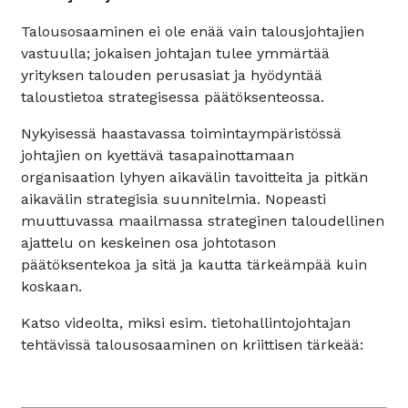
Talousosaaminen ei ole enää vain talousjohtajien
vastuulla; jokaisen johtajan tulee ymmärtää
yrityksen talouden perusasiat ja hyödyntää
taloustietoa strategisessa päätöksenteossa.
Nykyisessä haastavassa toimintaympäristössä
johtajien on kyettävä tasapainottamaan
organisaation lyhyen aikavälin tavoitteita ja pitkän
aikavälin strategisia suunnitelmia. Nopeasti
muuttuvassa maailmassa strateginen taloudellinen
ajattelu on keskeinen osa johtotason
päätöksentekoa ja sitä ja kautta tärkeämpää kuin
koskaan.
Katso videolta, miksi esim. tietohallintojohtajan
tehtävissä talousosaaminen on kriittisen tärkeää: