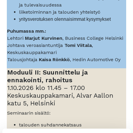
ja tulevaisuudessa
liiketoiminnan ja talouden yhteistyö
yritysverotuksen olennaisimmat kysymykset
Puhumassa mm.:
Lehtori
Marjut Kurvinen
, Business College Helsinki
Johtava veroasiantuntija
Tomi Viitala
,
Keskuskauppakamari
Talousjohtaja
Kaisa Rönkkö
, Hedin Automotive Oy
Moduuli II: Suunnittelu ja
ennakointi, rahoitus
1.10.2026 klo 11.45 – 17.00
Keskuskauppakamari, Alvar Aallon
katu 5, Helsinki
Seminaarin sisältö:
talouden suhdannekatsaus
budjetointi ja tulevaisuuden ennustaminen