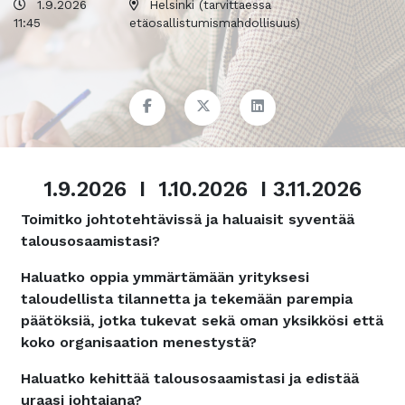
1.9.2026
Helsinki (tarvittaessa
11:45
etäosallistumismahdollisuus)
1.9.2026 I 1.10.2026 I 3.11.2026
Toimitko johtotehtävissä ja haluaisit syventää
talousosaamistasi?
Haluatko oppia ymmärtämään yrityksesi
taloudellista tilannetta ja tekemään parempia
päätöksiä, jotka tukevat sekä oman yksikkösi että
koko organisaation menestystä?
Haluatko kehittää talousosaamistasi ja edistää
uraasi johtajana?