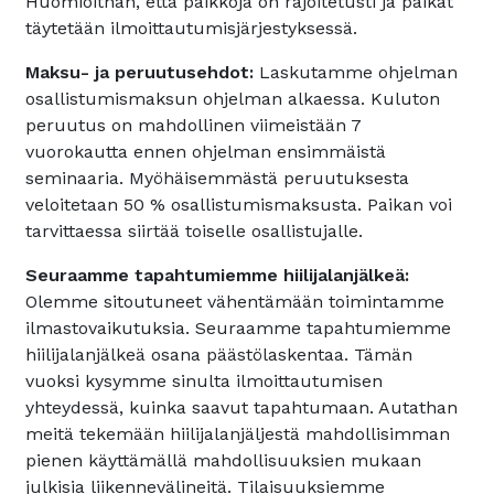
Huomioithan, että paikkoja on rajoitetusti ja paikat
täytetään ilmoittautumisjärjestyksessä.
Maksu- ja peruutusehdot:
Laskutamme ohjelman
osallistumismaksun ohjelman alkaessa. Kuluton
peruutus on mahdollinen viimeistään 7
vuorokautta ennen ohjelman ensimmäistä
seminaaria. Myöhäisemmästä peruutuksesta
veloitetaan 50 % osallistumismaksusta. Paikan voi
tarvittaessa siirtää toiselle osallistujalle.
Seuraamme tapahtumiemme hiilijalanjälkeä:
Olemme sitoutuneet vähentämään toimintamme
ilmastovaikutuksia. Seuraamme tapahtumiemme
hiilijalanjälkeä osana päästölaskentaa. Tämän
vuoksi kysymme sinulta ilmoittautumisen
yhteydessä, kuinka saavut tapahtumaan. Autathan
meitä tekemään hiilijalanjäljestä mahdollisimman
pienen käyttämällä mahdollisuuksien mukaan
julkisia liikennevälineitä. Tilaisuuksiemme