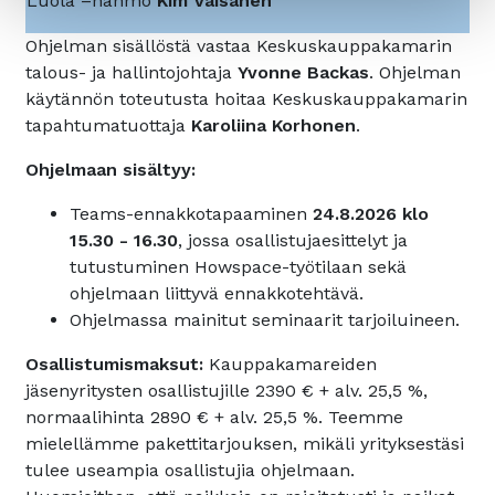
Luola –hahmo
Kim Väisänen
Ohjelman sisällöstä vastaa Keskuskauppakamarin
talous- ja hallintojohtaja
Yvonne Backas
. Ohjelman
käytännön toteutusta hoitaa Keskuskauppakamarin
tapahtumatuottaja
Karoliina Korhonen
.
Ohjelmaan sisältyy:
Teams-ennakkotapaaminen
24.8.2026 klo
15.30 - 16.30
, jossa osallistujaesittelyt ja
tutustuminen Howspace-työtilaan sekä
ohjelmaan liittyvä ennakkotehtävä.
Ohjelmassa mainitut seminaarit tarjoiluineen.
Osallistumismaksut:
Kauppakamareiden
jäsenyritysten osallistujille 2390 € + alv. 25,5 %,
normaalihinta 2890 € + alv. 25,5 %. Teemme
mielellämme pakettitarjouksen, mikäli yrityksestäsi
tulee useampia osallistujia ohjelmaan.