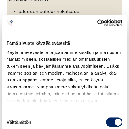
talouden suhdannekatsaus
budjetointi ja tulevaisuuden ennustaminen
mitä jokaisen johtajan tulee tietää
rahoituksesta?
miten tulkita rahoituslaskelmaa ja muita
Tämä sivusto käyttää evästeitä
rahoituksen tunnuslukuja
Käytämme evästeitä tarjoamamme sisällön ja mainosten
investointilaskelmat
räätälöimiseen, sosiaalisen median ominaisuuksien
miten optimoida käyttöpääomaa
tukemiseen ja kävijämäärämme analysoimiseen. Lisäksi
miten arvioida maksuvalmiutta,
jaamme sosiaalisen median, mainosalan ja analytiikka-
kassanhallinta
alan kumppaneillemme tietoja siitä, miten käytät
yrityscase
sivustoamme. Kumppanimme voivat yhdistää näitä
Puhumassa mm.:
tietoja muihin tietoihin, joita olet antanut heille tai joita on
Rahoituksen professori
Vesa Puttonen
, Aalto-
kerätty, kun olet käyttänyt heidän palvelujaan.
yliopiston kauppakorkeakoulu
Head of Finance
Kira Terävä
, PwC
Suostumuksen
Asiantuntija
Henry Kampman
, Revisium
Välttämätön
valinta
Pääekonomisti
Jukka Appelqvist
,