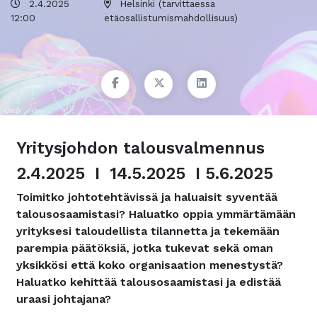
2.4.2025
Helsinki (tarvittaessa
12:00
etäosallistumismahdollisuus)
Yritysjohdon talousvalmennus
2.4.2025 I 14.5.2025 I 5.6.2025
Toimitko johtotehtävissä ja haluaisit syventää
talousosaamistasi? Haluatko oppia ymmärtämään
yrityksesi taloudellista tilannetta ja tekemään
parempia päätöksiä, jotka tukevat sekä oman
yksikkösi että koko organisaation menestystä?
Haluatko kehittää talousosaamistasi ja edistää
uraasi johtajana?