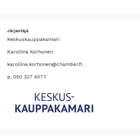
Järjestäjä
Keskuskauppakamari
Karoliina Korhonen
karoliina.korhonen@chamber.fi
p. 050 327 4577