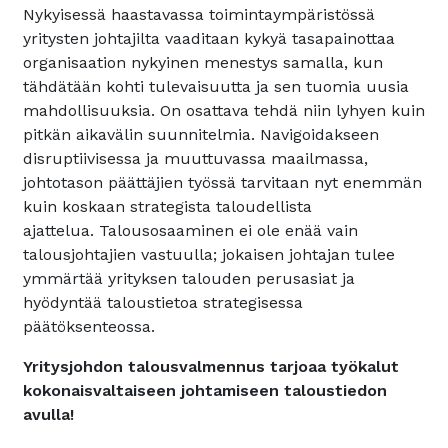
Nykyisessä haastavassa toimintaympäristössä
yritysten johtajilta vaaditaan kykyä tasapainottaa
organisaation nykyinen menestys samalla, kun
tähdätään kohti tulevaisuutta ja sen tuomia uusia
mahdollisuuksia. On osattava tehdä niin lyhyen kuin
pitkän aikavälin suunnitelmia. Navigoidakseen
disruptiivisessa ja muuttuvassa maailmassa,
johtotason päättäjien työssä tarvitaan nyt enemmän
kuin koskaan strategista taloudellista
ajattelua. Talousosaaminen ei ole enää vain
talousjohtajien vastuulla; jokaisen johtajan tulee
ymmärtää yrityksen talouden perusasiat ja
hyödyntää taloustietoa strategisessa
päätöksenteossa.
Yritysjohdon talousvalmennus tarjoaa työkalut
kokonaisvaltaiseen johtamiseen taloustiedon
avulla!