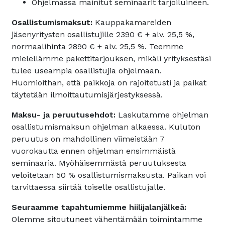
Ohjelmassa mainitut seminaarit tarjoiluineen.
Osallistumismaksut:
Kauppakamareiden
jäsenyritysten osallistujille 2390 € + alv. 25,5 %,
normaalihinta 2890 € + alv. 25,5 %. Teemme
mielellämme pakettitarjouksen, mikäli yrityksestäsi
tulee useampia osallistujia ohjelmaan.
Huomioithan, että paikkoja on rajoitetusti ja paikat
täytetään ilmoittautumisjärjestyksessä.
Maksu- ja peruutusehdot:
Laskutamme ohjelman
osallistumismaksun ohjelman alkaessa. Kuluton
peruutus on mahdollinen viimeistään 7
vuorokautta ennen ohjelman ensimmäistä
seminaaria. Myöhäisemmästä peruutuksesta
veloitetaan 50 % osallistumismaksusta. Paikan voi
tarvittaessa siirtää toiselle osallistujalle.
Seuraamme tapahtumiemme hiilijalanjälkeä:
Olemme sitoutuneet vähentämään toimintamme