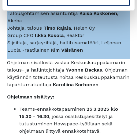
Puhumassa mm.:
Talousjohtamisen asiantuntija
Kaisa Kokkonen
,
Akeba
Johtaja, talous
Timo Rajala
, Helen Oy
Group CFO
Ilkka Kosola
, Reaktor
Sijoittaja, sarjayrittäjä, hallitusamatööri, Leijonan
Luola -raatilainen
Kim Väisänen
Ohjelman sisällöstä vastaa Keskuskauppakamarin
talous- ja hallintojohtaja
Yvonne Backas
. Ohjelman
käytännön toteutusta hoitaa Keskuskauppakamarin
tapahtumatuottaja
Karoliina Korhonen
.
Ohjelmaan sisältyy:
Teams-ennakkotapaaminen
25.3.2025 klo
15.30 - 16.30
, jossa osallistujaesittelyt ja
tutustuminen Howspace-työtilaan sekä
ohjelmaan liittyvä ennakkotehtävä.