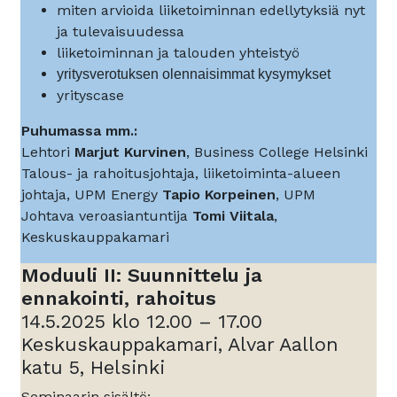
miten arvioida liiketoiminnan edellytyksiä nyt
ja tulevaisuudessa
liiketoiminnan ja talouden yhteistyö
yritysverotuksen olennaisimmat kysymykset
yrityscase
Puhumassa mm.:
Lehtori
Marjut Kurvinen
, Business College Helsinki
Talous- ja rahoitusjohtaja, liiketoiminta-alueen
johtaja, UPM Energy
Tapio Korpeinen
, UPM
Johtava veroasiantuntija
Tomi Viitala
,
Keskuskauppakamari
Moduuli II: Suunnittelu ja
ennakointi, rahoitus
14.5.2025 klo 12.00 – 17.00
Keskuskauppakamari, Alvar Aallon
katu 5, Helsinki
Seminaarin sisältö: