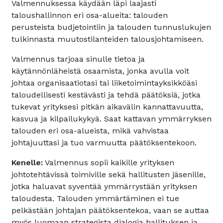
Valmennuksessa käydään läpi laajasti
taloushallinnon eri osa-alueita: talouden
perusteista budjetointiin ja talouden tunnuslukujen
tulkinnasta muutostilanteiden talousjohtamiseen.
Valmennus tarjoaa sinulle tietoa ja
käytännönläheistä osaamista, jonka avulla voit
johtaa organisaatiotasi tai liiketoimintayksikköäsi
taloudellisesti kestävästi ja tehdä päätöksiä, jotka
tukevat yrityksesi pitkän aikavälin kannattavuutta,
kasvua ja kilpailukykyä. Saat kattavan ymmärryksen
talouden eri osa-alueista, mikä vahvistaa
johtajuuttasi ja tuo varmuutta päätöksentekoon.
Kenelle:
Valmennus sopii kaikille yrityksen
johtotehtävissä toimiville sekä hallitusten jäsenille,
jotka haluavat syventää ymmärrystään yrityksen
taloudesta. Talouden ymmärtäminen ei tue
pelkästään johtajan päätöksentekoa, vaan se auttaa
myös luomaan strategista dialogia hallituksen ja