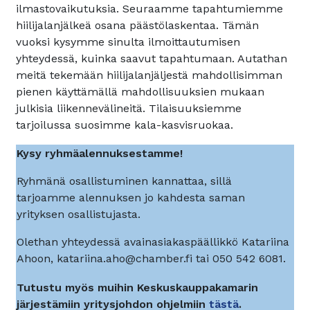
ilmastovaikutuksia. Seuraamme tapahtumiemme
hiilijalanjälkeä osana päästölaskentaa. Tämän
vuoksi kysymme sinulta ilmoittautumisen
yhteydessä, kuinka saavut tapahtumaan. Autathan
meitä tekemään hiilijalanjäljestä mahdollisimman
pienen käyttämällä mahdollisuuksien mukaan
julkisia liikennevälineitä. Tilaisuuksiemme
tarjoilussa suosimme kala-kasvisruokaa.
Kysy ryhmäalennuksestamme!
Ryhmänä osallistuminen kannattaa, sillä
tarjoamme alennuksen jo kahdesta saman
yrityksen osallistujasta.
Olethan yhteydessä avainasiakaspäällikkö Katariina
Ahoon, katariina.aho@chamber.fi tai 050 542 6081.
Tutustu myös muihin Keskuskauppakamarin
järjestämiin yritysjohdon ohjelmiin
tästä
.