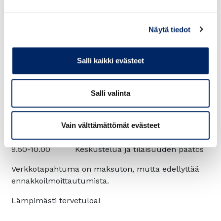
Suojelupoliisi
9.10-9.30 Kyberhyökkäyksiin varautuminen
Näytä tiedot
yrityksissä
tietoturva-asiantuntija
Petteri Korsow
, Avarn
Salli kaikki evästeet
Security
9.30-9.50 Kuinka varautua riskeihin ja
Salli valinta
turvata yritysten liiketoiminnan jatkuvuus?
hankejohtaja
Panu Vesterinen
,
Vain välttämättömät evästeet
Keskuskauppakamari
9.50-10.00 Keskustelua ja tilaisuuden päätös
Verkkotapahtuma on maksuton, mutta edellyttää
ennakkoilmoittautumista.
Lämpimästi tervetuloa!