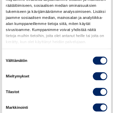
räätälöimiseen, sosiaalisen median ominaisuuksien
jatkuvuutta uhkaavien häiriöiden osalta ja turvata
tukemiseen ja kävijämäärämme analysoimiseen. Lisäksi
liiketoimintansa jatkuvuutta?
jaamme sosiaalisen median, mainosalan ja analytiikka-
Kauppakamarit toteuttavat yhdessä
alan kumppaneillemme tietoja siitä, miten käytät
Huoltovarmuuskeskuksen kanssa yritysten
sivustoamme. Kumppanimme voivat yhdistää näitä
jatkuvuuden LUJAT -kehittämishankkeen.
tietoja muihin tietoihin, joita olet antanut heille tai joita on
Ajankohtainen striimi järjestetään osana hanketta.
kerätty, kun olet käyttänyt heidän palvelujaan.
Ohjelma
Suostumuksen
8.30- 8.35 Tilaisuuden avaus
Välttämätön
valinta
toimitusjohtaja
Juho Romakkaniemi,
Keskuskauppakamari
Mieltymykset
8.35-8.50 Kuinka ajankohtainen tilanne on
vaikuttanut huoltovarmuuteen?
Tilastot
johtaja
Jaakko Pekki
, Huoltovarmuuskeskus
8.50-9.10 Ajankohtainen tilanne ja yritykset
Markkinointi
turvallisuusselvitysyksikön päällikkö
Ilkka Hanski
,