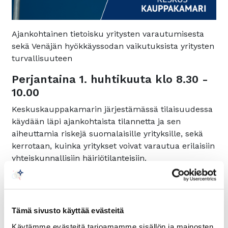
Ajankohtainen tietoisku yritysten varautumisesta
sekä Venäjän hyökkäyssodan vaikutuksista yritysten
turvallisuuteen
Perjantaina 1. huhtikuuta klo 8.30 -
10.00
Keskuskauppakamarin järjestämässä tilaisuudessa
käydään läpi ajankohtaista tilannetta ja sen
aiheuttamia riskejä suomalaisille yrityksille, sekä
kerrotaan, kuinka yritykset voivat varautua erilaisiin
yhteiskunnallisiin häiriötilanteisiin.
Miten ajankohtainen tilanne vaikuttaa
huoltovarmuuteen? Minkälaisia turvallisuusriskejä
yrityksen on tunnistettava? Miten varautua
Tämä sivusto käyttää evästeitä
kyberhyökkäykseen? Entä kuinka yritys voi
Käytämme evästeitä tarjoamamme sisällön ja mainosten
vahvistaa kestävyyttään erilaisten toiminnan