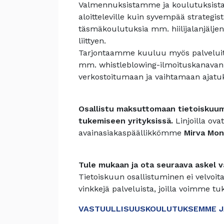
Valmennuksistamme ja koulutuksistam
aloitteleville kuin syvempää strategi
täsmäkoulutuksia mm. hiilijalanjäljen
liittyen.
Tarjontaamme kuuluu myös palveluita
mm. whistleblowing-ilmoituskanavan 
verkostoitumaan ja vaihtamaan ajatuk
Osallistu maksuttomaan tietoiskuum
tukemiseen yrityksissä.
Linjoilla ov
avainasiakaspäällikkömme
Mirva Mon
Tule mukaan ja ota seuraava askel v
Tietoiskuun osallistuminen ei velvoita
vinkkejä palveluista, joilla voimme tu
VASTUULLISUUSKOULUTUKSEMME J