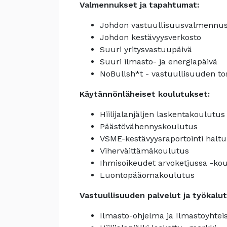
Valmennukset ja tapahtumat:
Johdon vastuullisuusvalmennu
Johdon kestävyysverkosto
Suuri yritysvastuupäivä
Suuri ilmasto- ja energiapäivä
NoBullsh*t - vastuullisuuden t
Käytännönläheiset koulutukset:
Hiilijalanjäljen laskentakoulutus
Päästövähennyskoulutus
VSME-kestävyysraportointi halt
Viherväittämäkoulutus
Ihmisoikeudet arvoketjussa -ko
Luontopääomakoulutus
Vastuullisuuden palvelut ja työkalut
Ilmasto-ohjelma ja Ilmastoyhtei