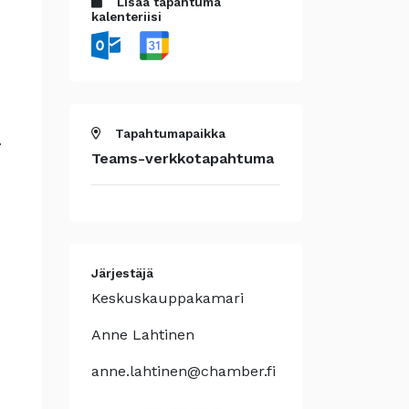
Lisää tapahtuma
kalenteriisi
Tapahtumapaikka
.
Teams-verkkotapahtuma
Järjestäjä
Keskuskauppakamari
Anne Lahtinen
anne.lahtinen@chamber.fi