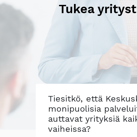
Tukea yritys
Tiesitkö, että Kesku
monipuolisia palvelui
auttavat yrityksiä ka
vaiheissa?