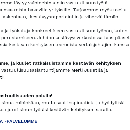
me löytyy vaihtoehtoja niin vastuullisuustyötä
sta osaamista hakeville yrityksille. Tarjoamme myös useita
 laskentaan, kestävyysraportointiin ja viherväittämiin
 ja työkaluja konkreettiseen vastuullisuustyöhön, kuten
perustamiseen. Johdon kestävyysverkostossa taas pääset
sia kestävän kehityksen teemoista vertaisjohtajien kanssa
me, ja kuulet ratkaisuistamme kestävän kehityksen
at vastuullisuusasiantuntijamme
Merli Juustila
ja
ti
.
astuullisuuden polulla!
 sinua mihinkään, mutta saat inspiraatiota ja hyödyllisiä
kea juuri sinun työtäsi kestävän kehityksen saralla.
A -PALVELUMME