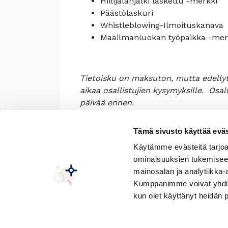
Hiilijalanjälki laskettu -merkki
Päästölaskuri
Whistleblowing-Ilmoituskanava
Maailmanluokan työpaikka -mer
Tietoisku on maksuton, mutta edellyt
aikaa osallistujien kysymyksille. Osall
päivää ennen.
Tämä sivusto käyttää eväs
Käytämme evästeitä tarjoa
ominaisuuksien tukemisee
mainosalan ja analytiikka-
Kumppanimme voivat yhdistää 
kun olet käyttänyt heidän 