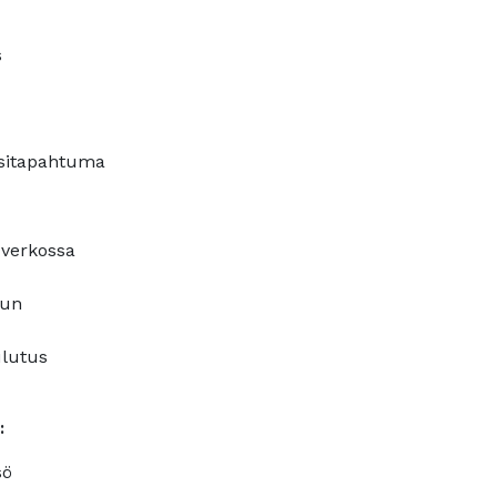
s
ositapahtuma
 verkossa
uun
ulutus
:
sö