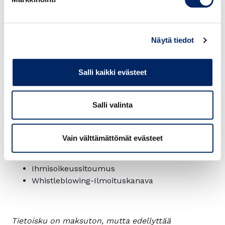
Suuri ilmasto- ja energiapäivä
Koulutusratkaisut vastuullisuuden käytännön
kysymyksiin:
Näytä tiedot
Hiilijalanjäljen laskentakoulutus verkossa
Kestävyysraportointi käytännössä -koulutus
Salli kaikki evästeet
Sosiaalisen vastuun koulutus
Työkalut vastuullisuuden ylläpitämiseen
Salli valinta
yrityksessä:
Ilmasto-ohjelma
Vain välttämättömät evästeet
Hiilijalanjälki laskettu -merkki
Ilmastoyhteisö
Ihmisoikeussitoumus
Whistleblowing-Ilmoituskanava
Tietoisku on maksuton, mutta edellyttää