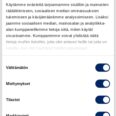
Mirva Tanhua
, yritysvapaaehtoisuuden
Käytämme evästeitä tarjoamamme sisällön ja mainosten
koordinaattori, Helsingin Diakonissalaitokselta.
räätälöimiseen, sosiaalisen median ominaisuuksien
tukemiseen ja kävijämäärämme analysoimiseen. Lisäksi
jaamme sosiaalisen median, mainosalan ja analytiikka-
Tule mukaan ja ota seuraava askel
alan kumppaneillemme tietoja siitä, miten käytät
vastuullisuuden polulla!
sivustoamme. Kumppanimme voivat yhdistää näitä
Tietoiskuun osallistuminen ei velvoita sinua
tietoja muihin tietoihin, joita olet antanut heille tai joita on
mihinkään, mutta saat inspiraatiota ja hyödyllisiä
kerätty, kun olet käyttänyt heidän palvelujaan.
vinkkejä palveluista, joilla voimme tukea juuri sinun
työtäsi kestävän kehityksen saralla.
Suostumuksen
VASTUULLISUUDEN RATKAISUT 2025
Välttämätön
valinta
Vastuullisuuden valmennusratkaisut
yritysjohdolle ymmärryksen kasvattamiseksi:
Mieltymykset
Yritysjohdon vastuullisuusvalmennus
PK-yrityksen vastuullisuusvalmennus
Tilastot
Yritysjohdon kestävyysverkosto
Suuri yritysvastuupäivä
Markkinointi