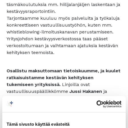
täsmäkoulutuksia mm. hiilijalanjäljen laskentaan ja
kestävyysraportointiin.
Tarjontaamme kuuluu myös palveluita ja työkaluja
konkreettiseen vastuullisuustyöhön, kuten mm.
whistleblowing-ilmoituskanavan perustamiseen.
Yritysjohdon kestävyysverkostossa taas pääset
verkostoitumaan ja vaihtamaan ajatuksia kestävän
kehityksen teemoista.
Osallistu maksuttomaan tietoiskuumme, ja kuulet
ratkaisuistamme kestävän kehityksen
tukemiseen yrityksissä.
Linjoilla ovat
vastuullisuuspäällikkömme
Jussi Hakanen
ja
avainasiakaspäällikkömme
Mirva Monti
.
Tietoiskussa kuulet lisäksi puheenvuoron
yritysyhteistyöstä:
Yritysvapaaehtoisuus -
vaikuttamista ja iloa osallistumisesta
. Puhujana
Tämä sivusto käyttää evästeitä