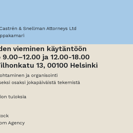
 Castrén & Snellman Attorneys Ltd
uppakamari
uden vieminen käytäntöön
o 9.00–12.00 ja 12.00-18.00
ilhonkatu 13, 00100 Helsinki
johtaminen ja organisointi
eksi osaksi jokapäiväistä tekemistä
ion tuloksia
Rock
Com Agency