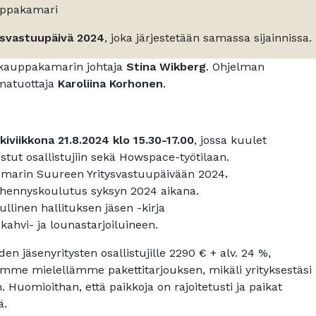
uppakamari
ysvastuupäivä 2024
, joka järjestetään samassa sijainnissa.
skauppakamarin johtaja
Stina Wikberg
. Ohjelman
matuottaja
Karoliina Korhonen
.
viikkona 21.8.2024 klo 15.30-17.00
, jossa kuulet
stut osallistujiin sekä Howspace-työtilaan.
marin Suureen Yritysvastuupäivään 2024
.
ennyskoulutus syksyn 2024 aikana.
ullinen hallituksen jäsen -kirja
ahvi- ja lounastarjoiluineen.
 jäsenyritysten osallistujille 2290 € + alv. 24 %,
emme mielellämme pakettitarjouksen, mikäli yrityksestäsi
 Huomioithan, että paikkoja on rajoitetusti ja paikat
ä.