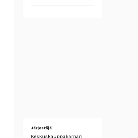
Järjestäjä
Keskuskauppakamari