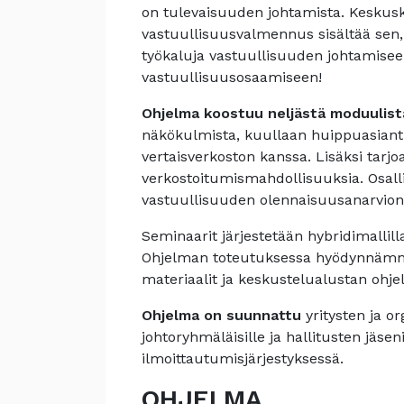
on tulevaisuuden johtamista. Keskus
vastuullisuusvalmennus sisältää sen, m
työkaluja vastuullisuuden johtamiseen
vastuullisuusosaamiseen!
Ohjelma koostuu neljästä moduulist
näkökulmista, kuullaan huippuasiantun
vertaisverkoston kanssa. Lisäksi tarjo
verkostoitumismahdollisuuksia. Osalli
vastuullisuuden olennaisuusanarvio
Seminaarit järjestetään hybridimallilla
Ohjelman toteutuksessa hyödynnämme d
materiaalit ja keskustelualustan ohjel
Ohjelma on suunnattu
yritysten ja or
johtoryhmäläisille ja hallitusten jäsen
ilmoittautumisjärjestyksessä.
OHJELMA