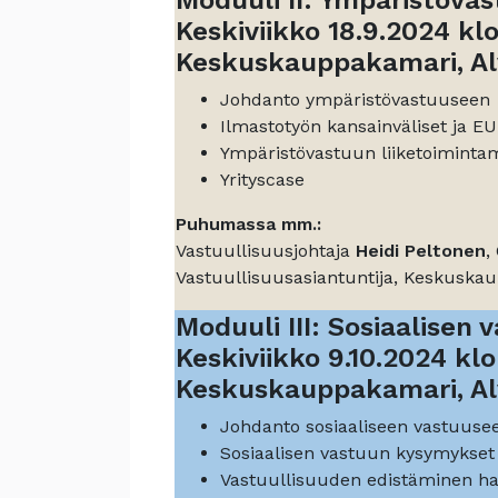
Moduuli II: Ympäristöva
Keskiviikko 18.9.2024 kl
Keskuskauppakamari, Alv
Johdanto ympäristövastuuseen
Ilmastotyön kansainväliset ja EU
Ympäristövastuun liiketoiminta
Yrityscase
Puhumassa mm.:
Vastuullisuusjohtaja
Heidi Peltonen
,
Vastuullisuusasiantuntija, Keskuska
Moduuli III: Sosiaalisen
Keskiviikko 9.10.2024 kl
Keskuskauppakamari, Alv
Johdanto sosiaaliseen vastuuse
Sosiaalisen vastuun kysymykse
Vastuullisuuden edistäminen ha