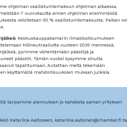
e ohjelman osallistumismaksun ohjelman alkaessa.
imeistään 7 vuorokautta ennen ohjelman ensimmäistä
sesta veloitetaan 50 % osallistumismaksusta. Paikan vo
le.
jälkeä:
Keskuskauppakamarin Ilmastositoumuksen
ttelemaan hiilineutraaliutta vuoteen 2035 mennessä.
jälkeä, pyrimme vähentämään päästöjä ja
neet päästöt. Tämän vuoksi kysymme sinulta
a saavut tapahtumaan. Autathan meitä tekemään
enen käyttämällä mahdollisuuksien mukaan julkisia
illä tarjoamme alennuksen jo kahdesta saman yrityksen
kkö Katariina Aaltoseen, katariina.aaltonen@chamber.fi ta