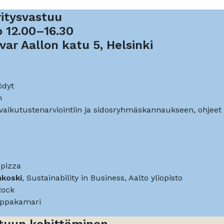
ritysvastuu
o 12.00–16.30
ar Aallon katu 5, Helsinki
ödyt
n
aikutustenarviointiin ja sidosryhmäskannaukseen, ohjeet
ipizza
koski
, Sustainability in Business, Aalto yliopisto
 Rock
auppakamari