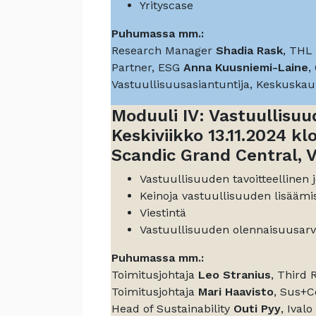
Yrityscase
Puhumassa mm.:
Research Manager
Shadia Rask
, THL
Partner, ESG
Anna Kuusniemi-Laine
,
Vastuullisuusasiantuntija, Keskuska
Moduuli IV: Vastuullisu
Keskiviikko 13.11.2024 kl
Scandic Grand Central, V
Vastuullisuuden tavoitteellinen 
Keinoja vastuullisuuden lisäämis
Viestintä
Vastuullisuuden olennaisuusarv
Puhumassa mm.:
Toimitusjohtaja
Leo Stranius
, Third 
Toimitusjohtaja
Mari Haavisto
, Sus+
Head of Sustainability
Outi Pyy
, Ivalo