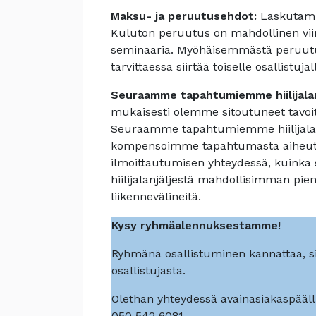
Maksu- ja peruutusehdot:
Laskutamm
Kuluton peruutus on mahdollinen vi
seminaaria. Myöhäisemmästä peruutuk
tarvittaessa siirtää toiselle osallistujal
Seuraamme tapahtumiemme hiilijalan
mukaisesti olemme sitoutuneet tavoi
Seuraamme tapahtumiemme hiilijalan
kompensoimme tapahtumasta aiheutu
ilmoittautumisen yhteydessä, kuink
hiilijalanjäljestä mahdollisimman pi
liikennevälineitä.
Kysy ryhmäalennuksestamme!
Ryhmänä osallistuminen kannattaa, s
osallistujasta.
Olethan yhteydessä avainasiakaspäälli
050 542 6081.