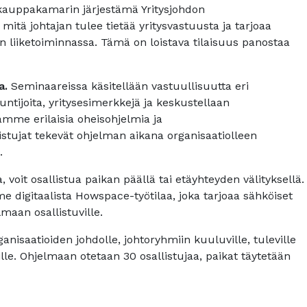
kauppakamarin järjestämä Yritysjohdon
itä johtajan tulee tietää yritysvastuusta ja tarjoaa
 liiketoiminnassa. Tämä on loistava tilaisuus panostaa
a.
Seminaareissa käsitellään vastuullisuutta eri
tijoita, yritysesimerkkejä ja keskustellaan
amme erilaisia oheisohjelmia ja
stujat tekevät ohjelman aikana organisaatiolleen
n.
, voit osallistua paikan päällä tai etäyhteyden välityksellä.
igitaalista Howspace-työtilaa, joka tarjoaa sähköiset
maan osallistuville.
ganisaatioiden johdolle, johtoryhmiin kuuluville, tuleville
ille. Ohjelmaan otetaan 30 osallistujaa, paikat täytetään