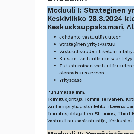
Moduuli I: Strateginen y
Keskiviikko 28.8.2024 kl
Keskuskauppakamari, Alv
Johdanto vastuullisuuteen
Strateginen yritysvastuu
Vastuullisuuden liiketoimintahy
Katsaus vastuullisuussääntelyy
Tutustuminen vastuullisuuden v
olennaisuusarvioon
Yrityscase
Puhumassa mm.:
Toimitusjohtaja
Tommi Tervanen
, Kot
Vanhempi yliopistonlehtori
Leena Lan
Toimitusjohtaja
Leo Stranius
, Third
Vastuullisuusasiantuntija, Keskusk