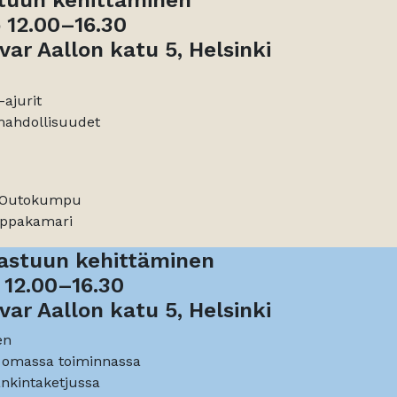
stuun kehittäminen
o 12.00–16.30
ar Aallon katu 5, Helsinki
-ajurit
mahdollisuudet
 Outokumpu
uppakamari
 vastuun kehittäminen
o 12.00–16.30
ar Aallon katu 5, Helsinki
en
t omassa toiminnassa
nkintaketjussa