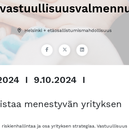
 vastuullisuusvalmenn
Helsinki + etäosallistumismahdollisuus
2024 I 9.10.2024 I
vistaa menestyvän yrityksen
 riskienhallintaa ja osa yrityksen strategiaa. Vastuullisuus