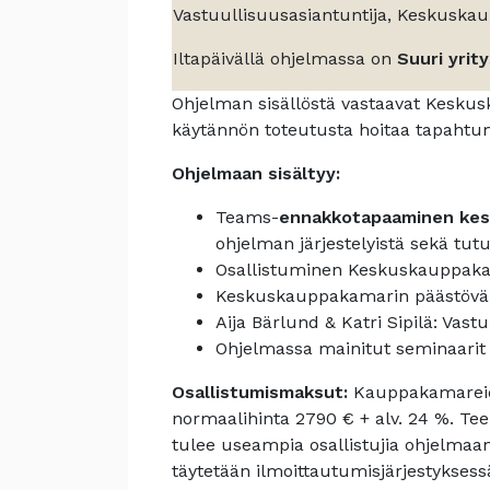
Vastuullisuusasiantuntija, Keskuska
Iltapäivällä ohjelmassa on
Suuri yrit
Ohjelman sisällöstä vastaavat Kesku
käytännön toteutusta hoitaa tapahtu
Ohjelmaan sisältyy:
Teams-
ennakkotapaaminen keski
ohjelman järjestelyistä sekä tutu
Osallistuminen Keskuskauppaka
Keskuskauppakamarin päästöväh
Aija Bärlund & Katri Sipilä: Vastu
Ohjelmassa mainitut seminaarit k
Osallistumismaksut:
Kauppakamareiden
normaalihinta 2790 € + alv. 24 %. Te
tulee useampia osallistujia ohjelmaan.
täytetään ilmoittautumisjärjestyksess