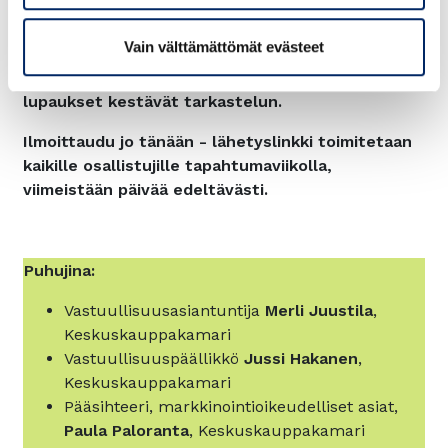
Varmista paikkasi nyt ja toimi
Vain välttämättömät evästeet
vastuullisuusväittämien kanssa luottavaisin mielin
– varmana siitä, että viestintä, pakkaukset ja
lupaukset kestävät tarkastelun.
Ilmoittaudu jo tänään - lähetyslinkki toimitetaan
kaikille osallistujille tapahtumaviikolla,
viimeistään päivää edeltävästi.
Puhujina:
Vastuullisuusasiantuntija
Merli Juustila
,
Keskuskauppakamari
Vastuullisuuspäällikkö
Jussi Hakanen
,
Keskuskauppakamari
Pääsihteeri, markkinointioikeudelliset asiat,
Paula Paloranta
, Keskuskauppakamari