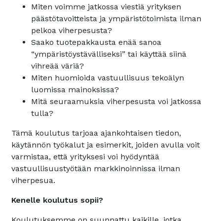
Miten voimme jatkossa viestiä yrityksen
päästötavoitteista ja ympäristötoimista ilman
pelkoa viherpesusta?
Saako tuotepakkausta enää sanoa
“ympäristöystävälliseksi” tai käyttää siinä
vihreää väriä?
Miten huomioida vastuullisuus tekoälyn
luomissa mainoksissa?
Mitä seuraamuksia viherpesusta voi jatkossa
tulla?
Tämä koulutus tarjoaa ajankohtaisen tiedon,
käytännön työkalut ja esimerkit, joiden avulla voit
varmistaa, että yrityksesi voi hyödyntää
vastuullisuustyötään markkinoinnissa ilman
viherpesua.
Kenelle koulutus sopii?
Koulutuksemme on suunnattu kaikille, jotka