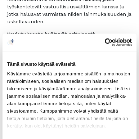
työskentelevät vastuullisuusväittämien kanssa ja
jotka haluavat varmistaa niiden lainmukaisuuden ja
uskottavuuden.
Koulutuksesta hyötyvät erityisesti:
Markkinoinnin, viestinnän, vaikuttajatyön ja
vastuullisuuden asiantuntijat
Myynnin, median ja konsultoinnin parissa
Tämä sivusto käyttää evästeitä
toimivat
Käytämme evästeitä tarjoamamme sisällön ja mainosten
Tuotekehityksen, -pakkausten ja -selosteiden
räätälöimiseen, sosiaalisen median ominaisuuksien
suunnittelijat
tukemiseen ja kävijämäärämme analysoimiseen. Lisäksi
Pk-yritysten toimitusjohtajat ja muu johto
jaamme sosiaalisen median, mainosalan ja analytiikka-
Koulutuksen sisältö
alan kumppaneillemme tietoja siitä, miten käytät
sivustoamme. Kumppanimme voivat yhdistää näitä
Mitä viherväittämät tarkoittavat?
tietoja muihin tietoihin, joita olet antanut heille tai joita on
Miksi viherpesu on aiheena kriittinen juuri nyt
kerätty, kun olet käyttänyt heidän palvelujaan.
Uusi lainsäädäntö ja sen vaatimukset
yrityksille