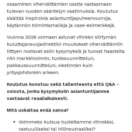
osaaminen viherväittämien osalta vastaamaan
tulevan vuoden sääntelyn vaatimuksia. Koulutus
sisältää inspiroivia asiantuntijapuheenvuoroja,
käytännön toimintamalleja ja case-esimerkkejä.
Vuonna 2026 voimaan astuvat vihreän siirtymän
kuluttajansuojadirektiivi muutokset viherväittämiin
liittyen nostavat esiin kysymyksiä ja tuovat haasteita
niin markkinoinnin, tuotesuunnittelun,
pakkaussuunnittelun, viestinnän kuin
yritysjohdonkin arkeen.
Koulutus koostuu sekä tallenteesta että Q&A -
osiosta, jonka kysymyksiin asiantuntijamme
vastaavat reaaliaikaisesti.
Mitä uskaltaa enää sanoa?
Voimmeko kutsua tuotettamme vihreäksi,
vastuulliseksi tai hiilineutraaliksi?