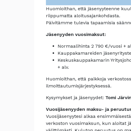
Huomioithan, että jäsenyyteenne kuul
riippumatta aloitusajankohdasta.
Päivitämme tulevia tapaamisia säännöl
Jäsenyyden vuosimaksut:
Normaalihinta 2 790 €/vuosi + al
Kauppakamareiden jäsenyritysten 
Keskuskauppakamarin Yritysjohd
+ alv.
Huomioithan, että paikkoja verkostossa
ilmoittautumisjärjestyksessä.
Kysymykset ja jäsenyydet:
Tomi Järvi
Vuosijäsenyyden maksu- ja peruutu
Vuosijäsenyytesi alkaa ensimmäisestä
verkoston vuosimaksun, kun aloitat jä
välittömästi. Kuluton peruutus on ma