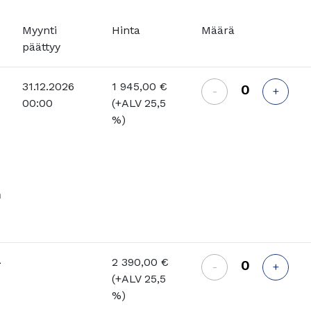
Myynti
Hinta
Määrä
päättyy
31.12.2026
1 945,00 €
-
+
00:00
(+ALV 25,5
%)
n
-
2 390,00 €
-
+
(+ALV 25,5
%)