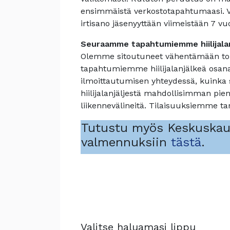
ensimmäistä verkostotapahtumaasi. Vuo
irtisano jäsenyyttään viimeistään 7 
Seuraamme tapahtumiemme hiilijalan
Olemme sitoutuneet vähentämään t
tapahtumiemme hiilijalanjälkeä osan
ilmoittautumisen yhteydessä, kuink
hiilijalanjäljestä mahdollisimman pi
liikennevälineitä. Tilaisuuksiemme t
Tutustu myös Keskuskau
valmennuksiin
tästä
.
Valitse haluamasi lippu