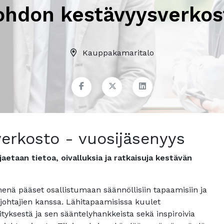
ohdon kestävyysverkos
Kauppakamaritalo
erkosto - vuosijäsenyys
aetaan tietoa, oivalluksia ja ratkaisuja kestävän
enä pääset osallistumaan säännöllisiin tapaamisiin ja
sjohtajien kanssa. Lähitapaamisissa kuulet
tyksestä ja sen sääntelyhankkeista sekä inspiroivia