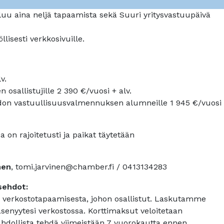
uu aina neljä tapaamista sekä Suuri yritysvastuupäivä
lisesti verkkosivuille.
v.
osallistujille 2 390 €/vuosi + alv.
on vastuullisuusvalmennuksen alumneille 1 945 €/vuosi
 on rajoitetusti ja paikat täytetään
nen
, tomi.jarvinen@chamber.fi / 0413134283
sehdot:
 verkostotapaamisesta, johon osallistut. Laskutamme
senyytesi verkostossa. Korttimaksut veloitetaan
hdollista tehdä viimeistään 7 vuorokautta ennen