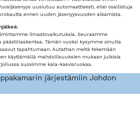
sijäsenyys uusiutuu automaattisesti, ellei osallistuja
vuorokautta ennen uuden jäsenyysvuoden alkamista.
jälkeä:
oimintamme ilmastovaikutuksia. Seuraamme
a päästölaskentaa. Tämän vuoksi kysymme sinulta
a saavut tapahtumaan. Autathan meitä tekemään
enen käyttämällä mahdollisuuksien mukaan julkisia
arjoilussa suosimme kala-kasvisruokaa.
ppakamarin järjestämiin Johdon