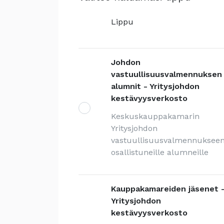
Lippu
Johdon
vastuullisuusvalmennuksen
alumnit - Yritysjohdon
kestävyysverkosto
Keskuskauppakamarin
Yritysjohdon
vastuullisuusvalmennuksee
osallistuneille alumneille
Kauppakamareiden jäsenet 
Yritysjohdon
kestävyysverkosto