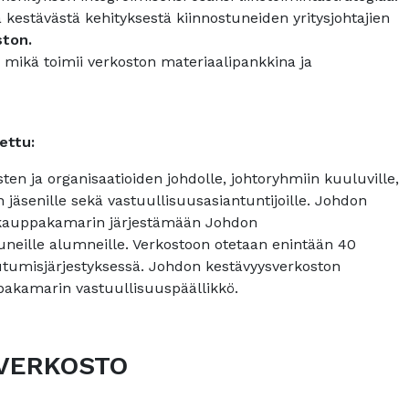
a kestävästä kehityksestä kiinnostuneiden yritysjohtajien
ston.
n
mikä toimii verkoston materiaalipankkina ja
ettu:
ten ja organisaatioiden johdolle, johtoryhmiin kuuluville,
en jäsenille sekä vastuullisuusasiantuntijoille. Johdon
skauppakamarin järjestämään Johdon
neille alumneille. Verkostoon otetaan enintään 40
tautumisjärjestyksessä. Johdon kestävyysverkoston
pakamarin vastuullisuuspäällikkö.
VERKOSTO