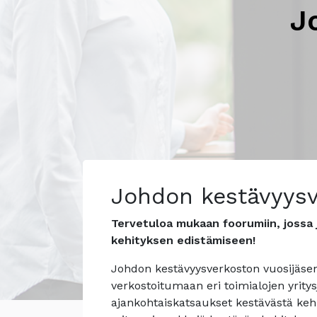
J
Johdon kestävyysv
Tervetuloa mukaan foorumiin, jossa j
kehityksen edistämiseen!
Johdon kestävyysverkoston vuosijäsen
verkostoitumaan eri toimialojen yrity
ajankohtaiskatsaukset kestävästä kehi