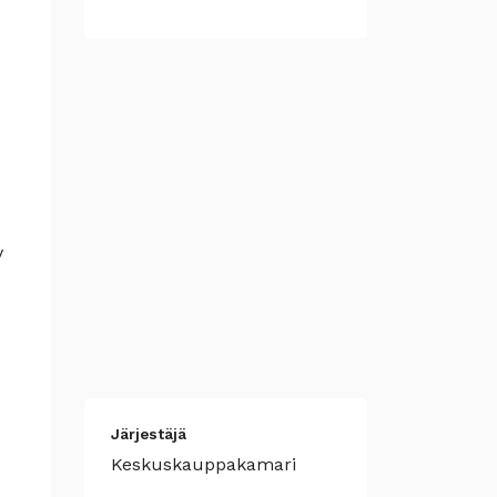
v
Järjestäjä
Keskuskauppakamari