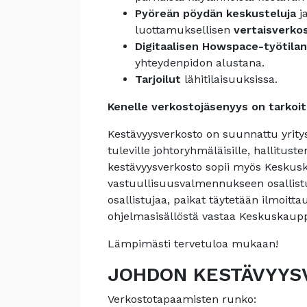
Pyöreän pöydän keskusteluja
j
luottamuksellisen
vertaisverko
Digitaalisen Howspace-työtila
yhteydenpidon alustana.
Tarjoilut
lähitilaisuuksissa.
Kenelle verkostojäsenyys on tarkoit
Kestävyysverkosto on suunnattu yritys
tuleville johtoryhmäläisille, hallitust
kestävyysverkosto sopii myös Kesku
vastuullisuusvalmennukseen osallistu
osallistujaa, paikat täytetään ilmoit
ohjelmasisällöstä vastaa Keskuskaup
Lämpimästi tervetuloa mukaan!
JOHDON KESTÄVYYS
Verkostotapaamisten runko: