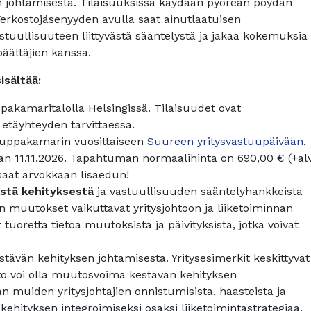
n johtamisesta. Tilaisuuksissa käydään pyöreän pöydän
 Verkostojäsenyyden avulla saat ainutlaatuisen
tuullisuuteen liittyvästä sääntelystä ja jakaa kokemuksia
äättäjien kanssa.
isältää:
akamaritalolla Helsingissä. Tilaisuudet ovat
täyhteyden tarvittaessa.
ppakamarin vuosittaiseen
Suureen yritysvastuupäivään
,
ran 11.11.2026. Tapahtuman normaalihinta on 690,00 € (+al
saat arvokkaan lisäedun!
stä kehityksestä
ja vastuullisuuden sääntelyhankkeista
ten muutokset vaikuttavat yritysjohtoon ja liiketoiminnan
tuoretta tietoa muutoksista ja päivityksistä, jotka voivat
tävän kehityksen johtamisesta. Yritysesimerkit keskittyvät
ohto voi olla muutosvoima kestävän kehityksen
 muiden yritysjohtajien onnistumisista, haasteista ja
kehityksen integroimiseksi osaksi liiketoimintastrategiaa.