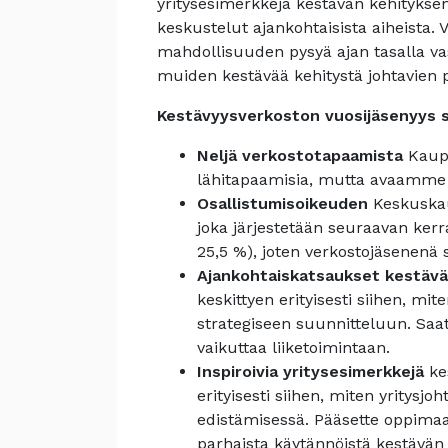
yritysesimerkkejä kestävän kehitykse
keskustelut ajankohtaisista aiheista.
mahdollisuuden pysyä ajan tasalla vas
muiden kestävää kehitystä johtavien p
Kestävyysverkoston vuosijäsenyys s
Neljä verkostotapaamista
Kaupp
lähitapaamisia, mutta avaamme e
Osallistumisoikeuden
Keskuskau
joka järjestetään seuraavan ker
25,5 %), joten verkostojäsenenä 
Ajankohtaiskatsaukset kestävä
keskittyen erityisesti siihen, mi
strategiseen suunnitteluun. Saat 
vaikuttaa liiketoimintaan.
Inspiroivia yritysesimerkkejä
kes
erityisesti siihen, miten yritysj
edistämisessä. Pääsette oppimaan
parhaista käytännöistä kestävän 