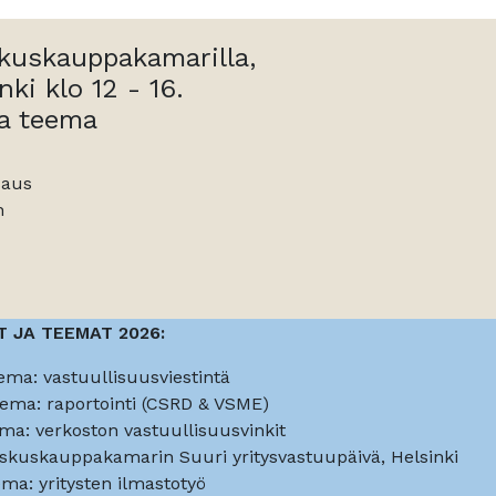
kuskauppakamarilla,
nki klo 12 - 16.
a teema
saus
n
 JA TEEMAT 2026:
eema: vastuullisuusviestintä
teema: raportointi (CSRD & VSME)
eema: verkoston vastuullisuusvinkit
 Keskuskauppakamarin Suuri yritysvastuupäivä, Helsinki
eema: yritysten ilmastotyö