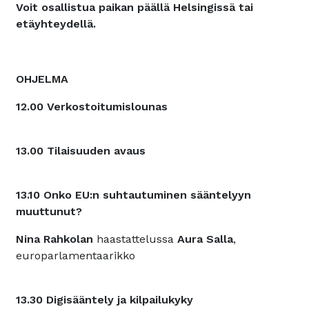
Voit osallistua paikan päällä Helsingissä tai
etäyhteydellä.
OHJELMA
12.00 Verkostoitumislounas
13.00 Tilaisuuden avaus
13.10 Onko EU:n suhtautuminen sääntelyyn
muuttunut?
Nina Rahkolan
haastattelussa
Aura Salla
,
europarlamentaarikko
13.30 Digisääntely ja kilpailukyky