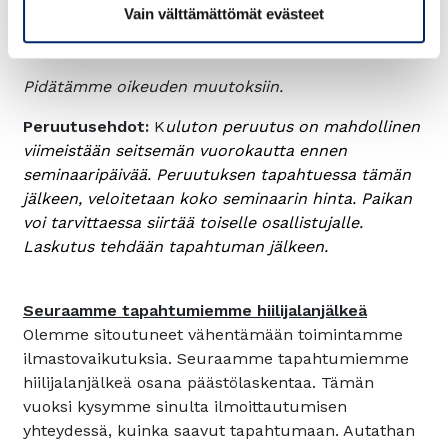
Pyydä tarjous: ilona.broijer@chamber.fi
Vain välttämättömät evästeet
Pidätämme oikeuden muutoksiin.
Peruutusehdot:
K
uluton peruutus on mahdollinen
viimeistään seitsemän vuorokautta ennen
seminaaripäivää. Peruutuksen tapahtuessa tämän
jälkeen, veloitetaan koko seminaarin hinta. Paikan
voi tarvittaessa siirtää toiselle osallistujalle.
Laskutus tehdään tapahtuman jälkeen.
Seuraamme tapahtumiemme hiilijalanjälkeä
Olemme sitoutuneet vähentämään toimintamme
ilmastovaikutuksia. Seuraamme tapahtumiemme
hiilijalanjälkeä osana päästölaskentaa. Tämän
vuoksi kysymme sinulta ilmoittautumisen
yhteydessä, kuinka saavut tapahtumaan. Autathan