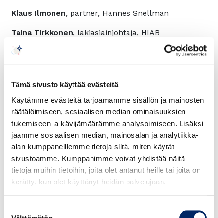
Klaus Ilmonen
, partner, Hannes Snellman
Taina Tirkkonen
, lakiasiainjohtaja, HIAB
Christian Ståhlberg
, lakiasiainjohtaja, Neste
Jussi Koskinen
, lakiasiainjohtaja,
varatoimitusjohtaja, Nordea
Tämä sivusto käyttää evästeitä
Käytämme evästeitä tarjoamamme sisällön ja mainosten
räätälöimiseen, sosiaalisen median ominaisuuksien
16.15 Tekoäly yritysjuristin työssä
tukemiseen ja kävijämäärämme analysoimiseen. Lisäksi
Antti Merilehto
, tietokirjailija, yrittäjä ELEV
jaamme sosiaalisen median, mainosalan ja analytiikka-
alan kumppaneillemme tietoja siitä, miten käytät
sivustoamme. Kumppanimme voivat yhdistää näitä
17.00 Päätössanat
tietoja muihin tietoihin, joita olet antanut heille tai joita on
kerätty, kun olet käyttänyt heidän palvelujaan.
Tilaisuus päättyy klo 17.15 mennessä. Tilaisuuden
päätteeksi cocktail-tilaisuus.
Suostumuksen
Välttämätön