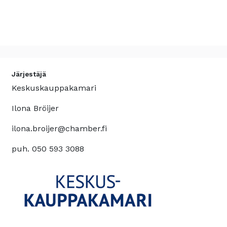
Järjestäjä
Keskuskauppakamari
Ilona Bröijer
ilona.broijer@chamber.fi
puh. 050 593 3088