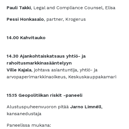
Pauli Takki
, Legal and Compliance Counsel, Elisa
Pessi Honkasalo
, partner, Krogerus
14.00 Kahvitauko
14.30 Ajankohtaiskatsaus yhtiö- ja
rahoitusmarkkinasääntelyyn
Ville Kajala
, johtava asiantuntija, yhtiö- ja
arvopaperimarkkinaoikeus, Keskuskauppakamari
15.15 Geopolitiikan riskit -paneeli
Alustuspuheenvuoron pitää
Jarno Limnéll
,
kansanedustaja
Paneelissa mukana: