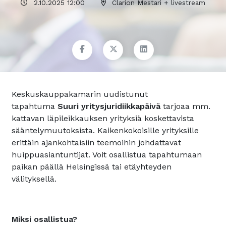
2.10.2025 12:00
Clarion Mestari + livestream
Keskuskauppakamarin uudistunut
tapahtuma
Suuri yritysjuridiikkapäivä
tarjoaa mm.
kattavan läpileikkauksen yrityksiä koskettavista
sääntelymuutoksista. Kaikenkokoisille yrityksille
erittäin ajankohtaisiin teemoihin johdattavat
huippuasiantuntijat. Voit osallistua tapahtumaan
paikan päällä Helsingissä tai etäyhteyden
välityksellä.
Miksi osallistua?