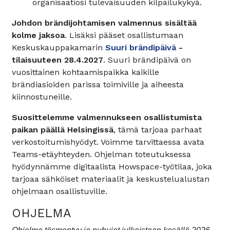
organisaatiosi tulevaisuuden kilpailukykyä.
Johdon brändijohtamisen valmennus sisältää
kolme jaksoa
. Lisäksi pääset osallistumaan
Keskuskauppakamarin
Suuri brändipäivä
-
tilaisuuteen 28.4.2027
. Suuri brändipäivä on
vuosittainen kohtaamispaikka kaikille
brändiasioiden parissa toimiville ja aiheesta
kiinnostuneille.
Suosittelemme valmennukseen osallistumista
paikan päällä Helsingissä
, tämä tarjoaa parhaat
verkostoitumishyödyt. Voimme tarvittaessa avata
Teams-etäyhteyden. Ohjelman toteutuksessa
hyödynnämme digitaalista Howspace-työtilaa, joka
tarjoaa sähköiset materiaalit ja keskustelualustan
ohjelmaan osallistuville.
OHJELMA