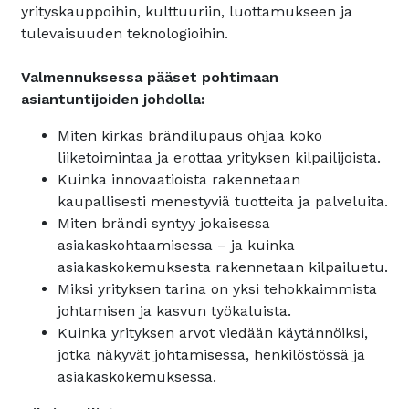
yrityskauppoihin, kulttuuriin, luottamukseen ja
tulevaisuuden teknologioihin.
Valmennuksessa pääset pohtimaan
asiantuntijoiden johdolla:
Miten kirkas brändilupaus ohjaa koko
liiketoimintaa ja erottaa yrityksen kilpailijoista.
Kuinka innovaatioista rakennetaan
kaupallisesti menestyviä tuotteita ja palveluita.
Miten brändi syntyy jokaisessa
asiakaskohtaamisessa – ja kuinka
asiakaskokemuksesta rakennetaan kilpailuetu.
Miksi yrityksen tarina on yksi tehokkaimmista
johtamisen ja kasvun työkaluista.
Kuinka yrityksen arvot viedään käytännöiksi,
jotka näkyvät johtamisessa, henkilöstössä ja
asiakaskokemuksessa.