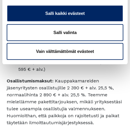
Valmennukseen sisältyy:
Teams-ennakkotapaaminen
to 1.10.2026 klo
Salli kaikki evästeet
15.30 - 16.30
, jossa kuulet valmennuksen
sisällöstä ja tutustut ohjelman osallistujiin,
Salli valinta
järjestäjiin sekä Howspace-työtilaan.
Ohjelmassa mainitut seminaarit kahvi- ja
lounastarjoiluineen.
Vain välttämättömät evästeet
Osallistuminen Keskuskauppakamarin
Suuri
brändipäivä
-tilaisuuteen
28.4.2027
(edun arvo
595 € + alv.)
Osallistumismaksut:
Kauppakamareiden
jäsenyritysten osallistujille 2 390 € + alv. 25,5 %,
normaalihinta 2 890 € + alv. 25,5 %. Teemme
mielellämme pakettitarjouksen, mikäli yrityksestäsi
tulee useampia osallistujia valmennukseen.
Huomioithan, että paikkoja on rajoitetusti ja paikat
täytetään ilmoittautumisjärjestyksessä.