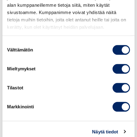
alan kumppaneillemme tietoja siitä, miten käytät
Jakso III — Tulevaisuus, kriisit ja muutos
sivustoamme. Kumppanimme voivat yhdistää näitä
Kuinka rakennetaan tulevaisuuden kestävä
tietoja muihin tietoihin, joita olet antanut heille tai joita on
brändi?
kerätty, kun olet käyttänyt heidän palvelujaan.
24.11.2026 klo 11.30 - 17.00
Keskuskauppakamari, Alvar Aallon katu 5, Helsinki
Suostumuksen
Välttämätön
valinta
Seminaarin teemoina:
Brändin kriisivalmius
Mieltymykset
Tekoälyn vaikutus brändeihin ja näkyvyyteen
Vastuullisuus osana brändin uskottavuutta
Tilastot
Miten brändi pysyy relevanttina nopeasti
muuttuvassa maailmassa?
Muutoksen johtaminen
Markkinointi
Yrityscase
Pienryhmäkeskustelut
Näytä tiedot