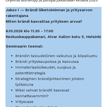
Ohjelma täsmentyy ja puhujat julkaistaan kesällä 2026
Jakso I — Brändi liiketoiminnan ja yritysarvon
rakentajana
Miten brändi kasvattaa yrityksen arvoa?
6.10.2026 klo 11.30 - 17.00
Keskuskauppakamari, Alvar Aallon katu 5, Helsinki
Seminaarin teemat:
Brändin taloudellinen vaikutus ja kilpailuetu
Brändi yrityskaupoissa ja kasvussa
Immateriaalioikeudet, suojaus ja
patenttistrategia
Strateginen brändijohtaminen johdon
työkaluna
Miksi vahvat brändit kasvavat
kannattavammin?
Yrityscase