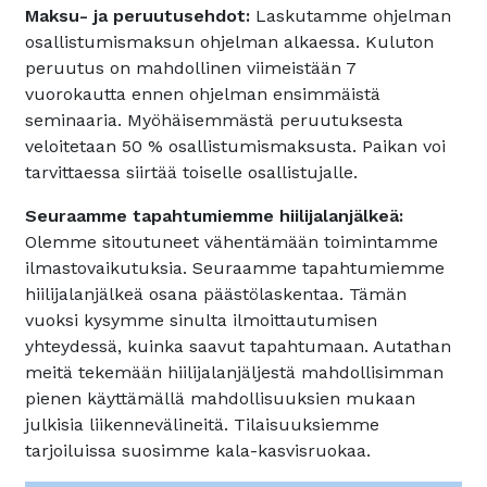
Maksu- ja peruutusehdot:
Laskutamme ohjelman
osallistumismaksun ohjelman alkaessa. Kuluton
peruutus on mahdollinen viimeistään 7
vuorokautta ennen ohjelman ensimmäistä
seminaaria. Myöhäisemmästä peruutuksesta
veloitetaan 50 % osallistumismaksusta. Paikan voi
tarvittaessa siirtää toiselle osallistujalle.
Seuraamme tapahtumiemme hiilijalanjälkeä:
Olemme sitoutuneet vähentämään toimintamme
ilmastovaikutuksia. Seuraamme tapahtumiemme
hiilijalanjälkeä osana päästölaskentaa. Tämän
vuoksi kysymme sinulta ilmoittautumisen
yhteydessä, kuinka saavut tapahtumaan. Autathan
meitä tekemään hiilijalanjäljestä mahdollisimman
pienen käyttämällä mahdollisuuksien mukaan
julkisia liikennevälineitä. Tilaisuuksiemme
tarjoiluissa suosimme kala-kasvisruokaa.