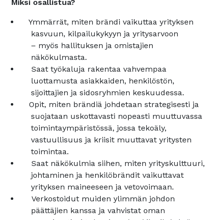
Miksi osallistua?
Ymmärrät, miten brändi vaikuttaa yrityksen
kasvuun, kilpailukykyyn ja yritysarvoon
– myös hallituksen ja omistajien
näkökulmasta.
Saat työkaluja rakentaa vahvempaa
luottamusta asiakkaiden, henkilöstön,
sijoittajien ja sidosryhmien keskuudessa.
Opit, miten brändiä johdetaan strategisesti ja
suojataan uskottavasti nopeasti muuttuvassa
toimintaympäristössä, jossa tekoäly,
vastuullisuus ja kriisit muuttavat yritysten
toimintaa.
Saat näkökulmia siihen, miten yrityskulttuuri,
johtaminen ja henkilöbrändit vaikuttavat
yrityksen maineeseen ja vetovoimaan.
Verkostoidut muiden ylimmän johdon
päättäjien kanssa ja vahvistat oman