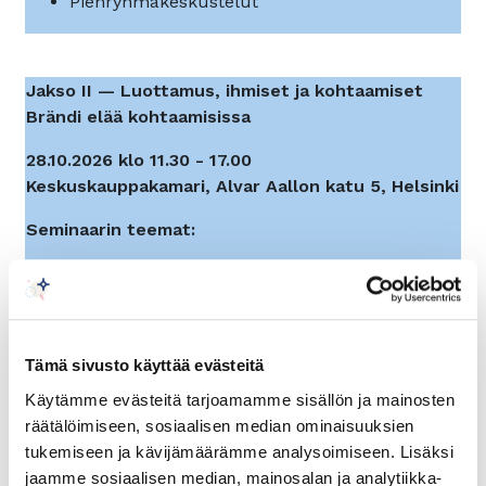
Pienryhmäkeskustelut
Jakso II — Luottamus, ihmiset ja kohtaamiset
Brändi elää kohtaamisissa
28.10.2026 klo 11.30 - 17.00
Keskuskauppakamari, Alvar Aallon katu 5, Helsinki
Seminaarin teemat:
Luottamus kilpailuetuna
Vaikuttavuus ja yrityksen maine
Johtajien henkilöbrändit
Yrityskulttuuri ja työnantajamielikuva
Tämä sivusto käyttää evästeitä
Miten brändi näkyy arjen kohtaamisissa?
Käytämme evästeitä tarjoamamme sisällön ja mainosten
Yrityscase
räätälöimiseen, sosiaalisen median ominaisuuksien
Pienryhmäkeskustelut
tukemiseen ja kävijämäärämme analysoimiseen. Lisäksi
jaamme sosiaalisen median, mainosalan ja analytiikka-