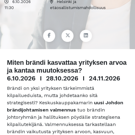
6.10.2026
Helsinki ja
11:30
etäosallistumismahdollisuus
Miten brändi kasvattaa yrityksen arvoa
ja kantaa muutoksessa?
6.10.2026 I 28.10.2026 I 24.11.2026
Brändi on yksi yrityksen tärkeimmistä
kilpailueduista, mutta johdetaanko sitä
strategisesti? Keskuskauppakamarin
uusi Johdon
brändijohtamisen valmennus
tuo brändin
johtoryhmän ja hallituksen pöydälle strategisena
kilpailutekijänä. Valmennuksessa tarkastellaan
brändin vaikutusta yrityksen arvoon, kasvuun,