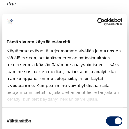
Ilta:
Illallinen
Suosituslennot:
Tämä sivusto käyttää evästeitä
Käytämme evästeitä tarjoamamme sisällön ja mainosten
Jokainen osallistuja varaa ja kustantaa itse lennot
räätälöimiseen, sosiaalisen median ominaisuuksien
Mumbaihin. Suosittelemme seuraavia
tukemiseen ja kävijämäärämme analysoimiseen. Lisäksi
lentoyhteyksiä, jotka sopivat hyvin ohjelman
jaamme sosiaalisen median, mainosalan ja analytiikka-
aikatauluun.
alan kumppaneillemme tietoja siitä, miten käytät
Meno
sivustoamme. Kumppanimme voivat yhdistää näitä
tietoja muihin tietoihin, joita olet antanut heille tai joita on
Menolento Munchenin kautta, jolla perillä
kerätty, kun olet käyttänyt heidän palvelujaan.
Mumbaissa myöhään keskiviikko-iltana 16.9.
16.9. HEL 06:00 – MUC – BOM 23:50 (Lufthansa, 1
Suostumuksen
vaihto)
Välttämätön
valinta
(vaihto MUC n. 4 h 45 min)