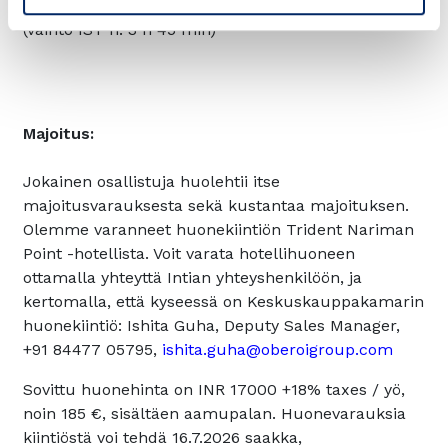
Airlines, 1 vaihto)
(vaihto IST n. 3 h 45 min)
Majoitus:
Jokainen osallistuja huolehtii itse
majoitusvarauksesta sekä kustantaa majoituksen.
Olemme varanneet huonekiintiön
Trident Nariman
Point
-hotellista. Voit varata hotellihuoneen
ottamalla yhteyttä Intian yhteyshenkilöön, ja
kertomalla, että kyseessä on Keskuskauppakamarin
huonekiintiö: Ishita Guha, Deputy Sales Manager,
+91 84477 05795,
ishita.guha@oberoigroup.com
Sovittu huonehinta on INR 17000 +18% taxes / yö,
noin 185 €, sisältäen aamupalan. Huonevarauksia
kiintiöstä voi tehdä 16.7.2026 saakka,