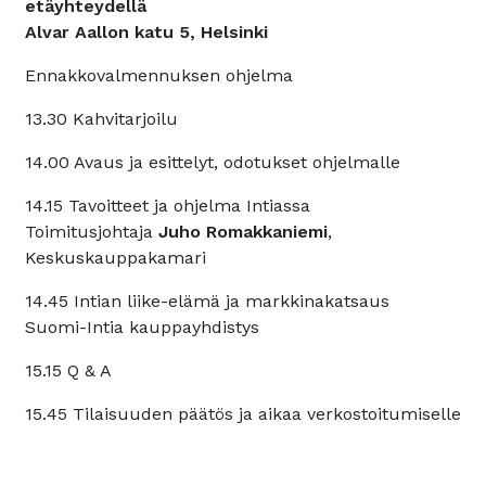
etäyhteydellä
Alvar Aallon katu 5, Helsinki
Ennakkovalmennuksen ohjelma
13.30 Kahvitarjoilu
14.00 Avaus ja esittelyt, odotukset ohjelmalle
14.15 Tavoitteet ja ohjelma Intiassa
Toimitusjohtaja
Juho Romakkaniemi
,
Keskuskauppakamari
14.45 Intian liike-elämä ja markkinakatsaus
Suomi-Intia kauppayhdistys
15.15 Q & A
15.45 Tilaisuuden päätös ja aikaa verkostoitumiselle