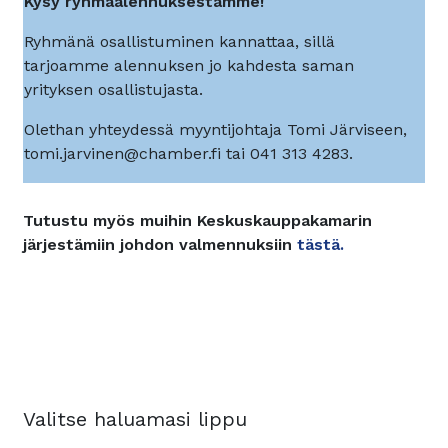
Kysy ryhmäalennuksestamme!
Ryhmänä osallistuminen kannattaa, sillä
tarjoamme alennuksen jo kahdesta saman
yrityksen osallistujasta.
Olethan yhteydessä myyntijohtaja Tomi Järviseen,
tomi.jarvinen@chamber.fi tai 041 313 4283.
Tutustu myös muihin Keskuskauppakamarin
järjestämiin johdon valmennuksiin
tästä.
Valitse haluamasi lippu