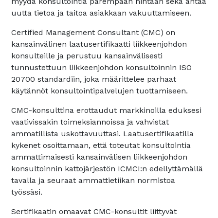
myydä konsultointia parempaan hintaan sekä antaa
uutta tietoa ja taitoa asiakkaan vakuuttamiseen.
Certified Management Consultant (CMC) on
kansainvälinen laatusertifikaatti liikkeenjohdon
konsulteille ja perustuu kansainvälisesti
tunnustettuun liikkeenjohdon konsultoinnin ISO
20700 standardiin, joka määrittelee parhaat
käytännöt konsultointipalvelujen tuottamiseen.
CMC-konsulttina erottaudut markkinoilla eduksesi
vaativissakin toimeksiannoissa ja vahvistat
ammatillista uskottavuuttasi. Laatusertifikaatilla
kykenet osoittamaan, että toteutat konsultointia
ammattimaisesti kansainvälisen liikkeenjohdon
konsultoinnin kattojärjestön ICMCI:n edellyttämällä
tavalla ja seuraat ammattietiikan normistoa
työssäsi.
Sertifikaatin omaavat CMC-konsultit liittyvät