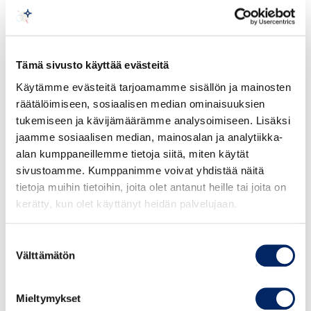
sertifioinnin edellyttämiin ammatillisiin ja eettisiin
periaatteisiin ja ymmärtää, miten CMC-sertifioitu
konsultti toimii standardin mukaisesti asiakas- ja
toimeksiantosuhteissa. Lisäksi osallistuja
Tämä sivusto käyttää evästeitä
ymmärtää viestinnän ja vuorovaikutusosaamisen
Käytämme evästeitä tarjoamamme sisällön ja mainosten
tärkeyden konsultoinnissa.
räätälöimiseen, sosiaalisen median ominaisuuksien
tukemiseen ja kävijämäärämme analysoimiseen. Lisäksi
Puhumassa mm.
jaamme sosiaalisen median, mainosalan ja analytiikka-
Jerry Härkönen
, IP Advisor, EU Trademark and
alan kumppaneillemme tietoja siitä, miten käytät
Design Attorney @ Boco IP Oy Ab
sivustoamme. Kumppanimme voivat yhdistää näitä
Nina Pinjola
, CEO and founder @ Mediafocus Oy
tietoja muihin tietoihin, joita olet antanut heille tai joita on
Jukka Salo
, CEO @ REACHLaw Ltd
kerätty, kun olet käyttänyt heidän palvelujaan.
Oskar Westerlund
, CMC, KTM, LJK ry:n sertifiointi
vastaava ja hallituksen sihteeri, Strategisti & Senior
Suostumuksen
Partner @ Stradigo
Välttämätön
valinta
Moduuli 2: Konsultointiprosessi ja
Mieltymykset
projektinhallinta (5 h)