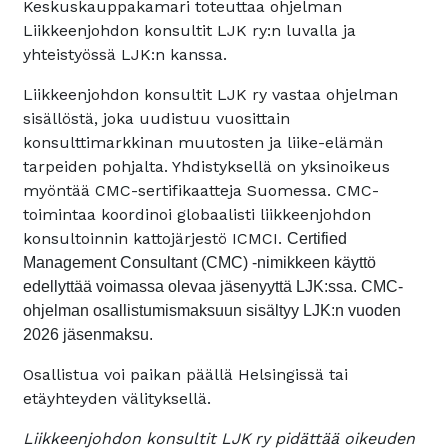
Keskuskauppakamari toteuttaa ohjelman
Liikkeenjohdon konsultit LJK ry:n luvalla ja
yhteistyössä LJK:n kanssa.
Liikkeenjohdon konsultit LJK ry vastaa ohjelman
sisällöstä, joka uudistuu vuosittain
konsulttimarkkinan muutosten ja liike-elämän
tarpeiden pohjalta. Yhdistyksellä on yksinoikeus
myöntää CMC-sertifikaatteja Suomessa. CMC-
toimintaa koordinoi globaalisti liikkeenjohdon
konsultoinnin kattojärjestö ICMCI.
Certified
Management Consultant (CMC) -nimikkeen käyttö
edellyttää voimassa olevaa jäsenyyttä LJK:ssa. CMC-
ohjelman osallistumismaksuun sisältyy LJK:n vuoden
2026 jäsenmaksu.
Osallistua voi paikan päällä Helsingissä tai
etäyhteyden välityksellä.
Liikkeenjohdon konsultit LJK ry pidättää oikeuden