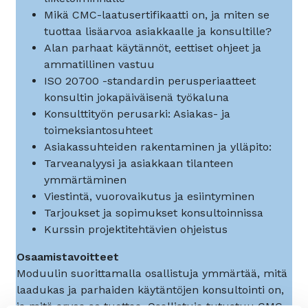
Mikä CMC-laatusertifikaatti on, ja miten se
tuottaa lisäarvoa asiakkaalle ja konsultille?
Alan parhaat käytännöt, eettiset ohjeet ja
ammatillinen vastuu
ISO 20700 -standardin perusperiaatteet
konsultin jokapäiväisenä työkaluna
Konsulttityön perusarki: Asiakas- ja
toimeksiantosuhteet
Asiakassuhteiden rakentaminen ja ylläpito:
Tarveanalyysi ja asiakkaan tilanteen
ymmärtäminen
Viestintä, vuorovaikutus ja esiintyminen
Tarjoukset ja sopimukset konsultoinnissa
Kurssin projektitehtävien ohjeistus
Osaamistavoitteet
Moduulin suorittamalla osallistuja ymmärtää, mitä
laadukas ja parhaiden käytäntöjen konsultointi on,
ja mitä arvoa se tuottaa. Osallistuja tutustuu CMC-