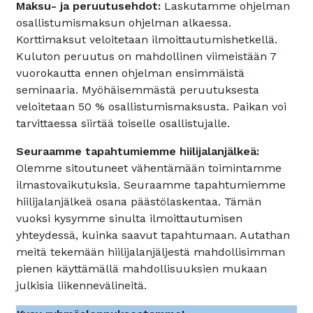
Maksu- ja peruutusehdot:
Laskutamme ohjelman
osallistumismaksun ohjelman alkaessa.
Korttimaksut veloitetaan ilmoittautumishetkellä.
Kuluton peruutus on mahdollinen viimeistään 7
vuorokautta ennen ohjelman ensimmäistä
seminaaria. Myöhäisemmästä peruutuksesta
veloitetaan 50 % osallistumismaksusta. Paikan voi
tarvittaessa siirtää toiselle osallistujalle.
Seuraamme tapahtumiemme hiilijalanjälkeä:
Olemme sitoutuneet vähentämään toimintamme
ilmastovaikutuksia. Seuraamme tapahtumiemme
hiilijalanjälkeä osana päästölaskentaa. Tämän
vuoksi kysymme sinulta ilmoittautumisen
yhteydessä, kuinka saavut tapahtumaan. Autathan
meitä tekemään hiilijalanjäljestä mahdollisimman
pienen käyttämällä mahdollisuuksien mukaan
julkisia liikennevälineitä.