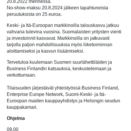
20.8.2022 mennessä.
No-show-maksu 20.8.2024 jälkeen tapahtuneista
peruutuksista on 25 euroa.
Keski- ja Itä-Euroopan markkinoilla talouskasvu jatkuu
vahvana tulevina vuosina. Suomalaisten yritysten vienti
ja investoinnit kasvavat. Markkinoilla on jatkuvasti
tarjolla paljon mahdollisuuksia myös liiketoiminnan
aloittamiseksi ja kasvun lisäämiseksi.
Tervetuloa kuulemaan Suomen suurlähettiläiden ja
Business Finlandin katsauksia, keskustele­maan ja
verkottumaan.
Tilaisuuden järjestävät yhteistyössä Business Finland,
Enterprise Europe Network, Suomi-Keski- ja Itä-
Euroopan maiden kauppayhdistys ja Helsingin seudun
kauppakamari.
Ohjelma
09.00