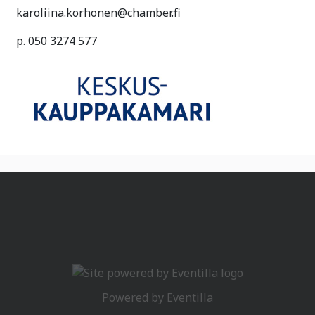
karoliina.korhonen@chamber.fi
p. 050 3274 577
Powered by
Eventilla