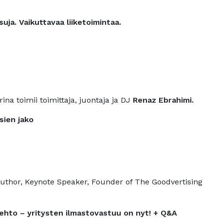
suja. Vaikuttavaa liiketoimintaa.
na toimii toimittaja, juontaja ja DJ
Renaz Ebrahimi.
sien jako
 Author, Keynote Speaker, Founder of The Goodvertising
toehto – yritysten ilmastovastuu on nyt! + Q&A