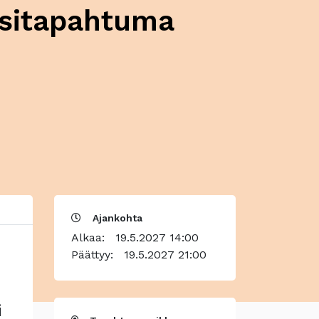
ositapahtuma
Ajankohta
Alkaa:
19.5.2027 14:00
Päättyy:
19.5.2027 21:00
i