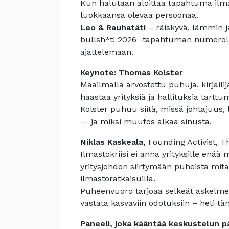
Kun halutaan aloittaa tapahtuma ilman
luokkaansa olevaa persoonaa.
Leo & Rauhatäti
– räiskyvä, lämmin 
bullsh*t! 2026 -tapahtuman numerolla,
ajattelemaan.
Keynote: Thomas Kolster
Maailmalla arvostettu puhuja, kirjail
haastaa yrityksiä ja hallituksia tart
Kolster puhuu siitä, missä johtajuus, 
— ja miksi muutos alkaa sinusta.
Niklas Kaskeala,
Founding Activist, T
Ilmastokriisi ei anna yrityksille enää
yritysjohdon siirtymään puheista mita
ilmastoratkaisuilla.
Puheenvuoro tarjoaa selkeät askelmerk
vastata kasvaviin odotuksiin – heti tä
Paneeli, joka kääntää keskustelun p