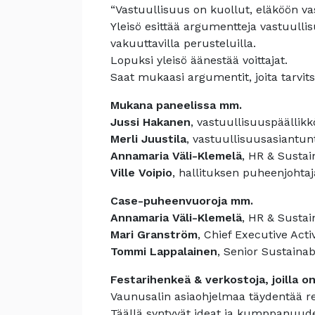
“Vastuullisuus on kuollut, eläköön va
Yleisö esittää argumentteja vastuullis
vakuuttavilla perusteluilla.
Lopuksi yleisö äänestää voittajat.
Saat mukaasi argumentit, joita tarvit
Mukana paneelissa mm.
Jussi Hakanen
, vastuullisuuspäälli
Merli Juustila
, vastuullisuusasiantu
Annamaria Väli-Klemelä
, HR & Sustai
Ville Voipio
, hallituksen puheenjohtaj
Case-puheenvuoroja mm.
Annamaria Väli-Klemelä
, HR & Sustai
Mari Granström
, Chief Executive Acti
Tommi Lappalainen
, Senior Sustainab
Festarihenkeä & verkostoja, joilla o
Vaunusalin asiaohjelmaa täydentää r
Täällä syntyvät ideat ja kumppanuudet