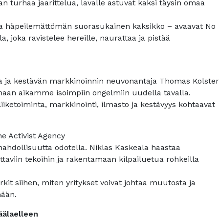
 turhaa jaarittelua, lavalle astuvat kaksi täysin omaa
ja häpeilemättömän suorasukainen kaksikko – avaavat No
 joka ravistelee hereille, naurattaa ja pistää
ija ja kestävän markkinoinnin neuvonantaja Thomas Kolster
tumaan aikamme isoimpiin ongelmiin uudella tavalla.
liiketoiminta, markkinointi, ilmasto ja kestävyys kohtaavat
he Activist Agency
 mahdollisuutta odotella. Niklas Kaskeala haastaa
ttaviin tekoihin ja rakentamaan kilpailuetua rohkeilla
it siihen, miten yritykset voivat johtaa muutosta ja
nään.
äälaelleen