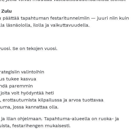
 Zulu
ulu päättää tapahtuman festaritunnelmiin — juuri niin kuin
 läsnäololla, ilolla ja vaikuttavuudella.
uosi. Se on tekojen vuosi.
rategisiin valintoihin
suus tukee kasvua
 tehdä paremmin
 joita voit hyödyntää heti
 erottautumista kilpailussa ja arvoa tuottavaa
uma, jossa kannattaa olla.
 ja illan ohjelmaan. Tapahtuma-alueella on ruoka- ja
ista, festarihengen mukaisesti.