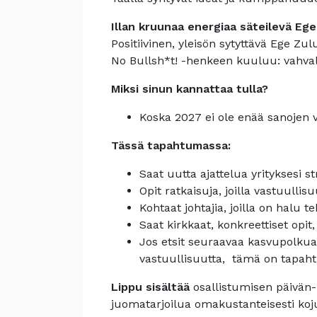
Illan kruunaa energiaa säteilevä Ege
Positiivinen, yleisön sytyttävä Ege Z
No Bullsh*t! -henkeen kuuluu: vahvalla
Miksi sinun kannattaa tulla?
Koska 2027 ei ole enää sanojen v
Tässä tapahtumassa:
Saat uutta ajattelua yrityksesi st
Opit ratkaisuja, joilla vastuulli
Kohtaat johtajia, joilla on halu
Saat kirkkaat, konkreettiset opit,
Jos etsit seuraavaa kasvupolkua,
vastuullisuutta, tämä on tapaht
Lippu sisältää
osallistumisen päivän-
juomatarjoilua omakustanteisesti koju