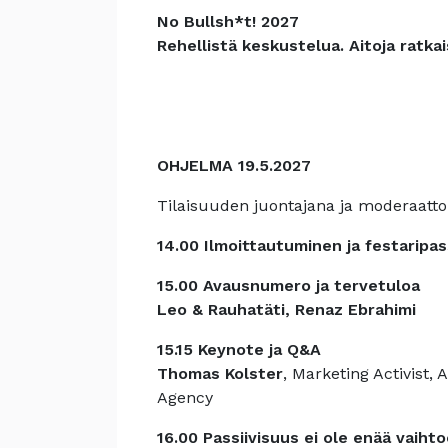
No Bullsh*t! 2027
Rehellistä keskustelua. Aitoja ratkai
OHJELMA 19.5.2027
Tilaisuuden juontajana ja moderaattori
14.00 Ilmoittautuminen ja festaripas
15.00 Avausnumero ja tervetuloa
Leo & Rauhatäti,
Renaz Ebrahimi
15.15
Keynote ja Q&A
T
homas Kolster
, Marketing Activist,
Agency
16.00 Passiivisuus ei ole enää vaih