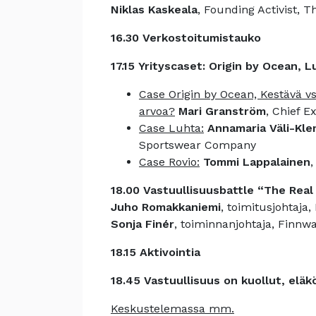
Niklas Kaskeala
, Founding Activist, T
16.30
Verkostoitumistauko
17.15
Yrityscaset: Origin by Ocean, L
Case Origin by Ocean, Kestävä vs
arvoa?
Mari Granström
, Chief E
Case Luhta:
Annamaria Väli-Kle
Sportswear Company
Case Rovio:
Tommi Lappalainen
,
18.00
Vastuullisuusbattle “The Real
Juho Romakkaniemi
, toimitusjohtaj
Sonja Finér
, toiminnanjohtaja, Finnw
18.15
Aktivointia
18.45
Vastuullisuus on kuollut, eläk
Keskustelemassa mm.