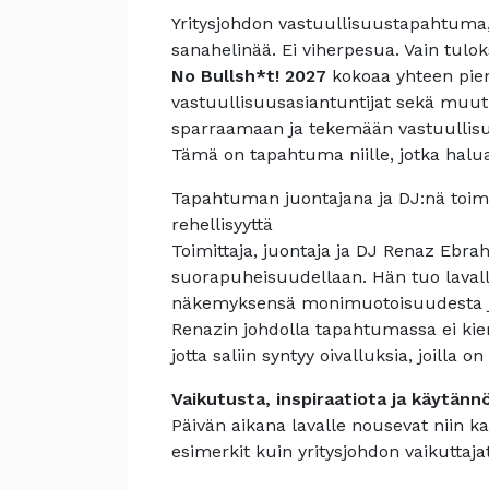
Yritysjohdon vastuullisuustapahtuma, 
sanahelinää. Ei viherpesua. Vain tuloks
No Bullsh*t! 2027
kokoaa yhteen pien
vastuullisuusasiantuntijat sekä muut
sparraamaan ja tekemään vastuullisu
Tämä on tapahtuma niille, jotka halua
Tapahtuman juontajana ja DJ:nä toim
rehellisyyttä
Toimittaja, juontaja ja DJ Renaz Ebra
suorapuheisuudellaan. Hän tuo lava
näkemyksensä monimuotoisuudesta j
Renazin johdolla tapahtumassa ei kier
jotta saliin syntyy oivalluksia, joilla o
Vaikutusta, inspiraatiota ja käytänn
Päivän aikana lavalle nousevat niin ka
esimerkit kuin yritysjohdon vaikuttaja