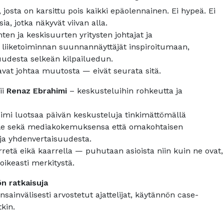
josta on karsittu pois kaikki epäolennainen. Ei hypeä. Ei
ia, jotka näkyvät viivan alla.
ten ja keskisuurten yritysten johtajat ja
 liiketoiminnan suunnannäyttäjät inspiroitumaan,
udesta selkeän kilpailuedun.
vat johtaa muutosta — eivät seurata sitä.
ii
Renaz Ebrahimi
– keskusteluihin rohkeutta ja
himi luotsaa päivän keskusteluja tinkimättömällä
lle sekä mediakokemuksensa että omakohtaisen
a yhdenvertaisuudesta.
retä eikä kaarrella — puhutaan asioista niin kuin ne ovat,
n oikeasti merkitystä.
ön ratkaisuja
nsainvälisesti arvostetut ajattelijat, käytännön case-
tkin.