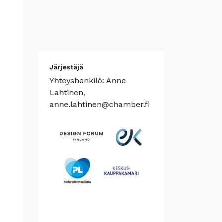
Järjestäjä
Yhteyshenkilö: Anne
Lahtinen,
anne.lahtinen@chamber.fi