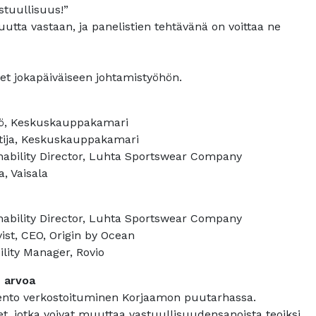
stuullisuus!”
uutta vastaan, ja panelistien tehtävänä on voittaa ne
set jokapäiväiseen johtamistyöhön.
kkö, Keskuskauppakamari
ntija, Keskuskauppakamari
nability Director, Luhta Sportswear Company
a, Vaisala
nability Director, Luhta Sportswear Company
vist, CEO, Origin by Ocean
ility Manager, Rovio
n arvoa
ento verkostoituminen Korjaamon puutarhassa.
, jotka voivat muuttaa vastuullisuudensanoista teoiksi.