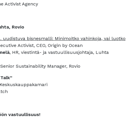
he Activist Agency
uhta, Rovio
. uudistuva bisnesmalli: Minimoitko vahinkoja, vai luotko
xecutive Activist, CEO, Origin by Ocean
melä
, HR, viestintä- ja vastuullisuusjohtaja, Luhta
 Senior Sustainability Manager, Rovio
 Talk”
a, Keskuskauppakamari
atch
öön vastuullisuus!